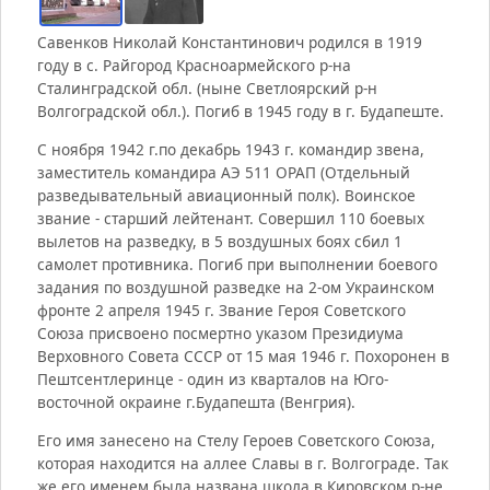
Савенков Николай Константинович родился в 1919
году в с. Райгород Красноармейского р-на
Сталинградской обл. (ныне Светлоярский р-н
Волгоградской обл.). Погиб в 1945 году в г. Будапеште.
С ноября 1942 г.по декабрь 1943 г. командир звена,
заместитель командира АЭ 511 ОРАП (Отдельный
разведывательный авиационный полк). Воинское
звание - старший лейтенант. Совершил 110 боевых
вылетов на разведку, в 5 воздушных боях сбил 1
самолет противника. Погиб при выполнении боевого
задания по воздушной разведке на 2-ом Украинском
фронте 2 апреля 1945 г. Звание Героя Советского
Союза присвоено посмертно указом Президиума
Верховного Совета СССР от 15 мая 1946 г. Похоронен в
Пештсентлеринце - один из кварталов на Юго-
восточной окраине г.Будапешта (Венгрия).
Его имя занесено на Стелу Героев Советского Союза,
которая находится на аллее Славы в г. Волгограде. Так
же его именем была названа школа в Кировском р-не