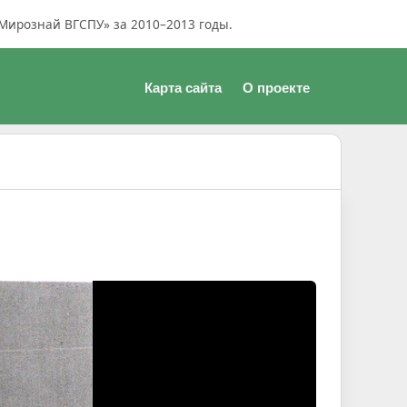
Мирознай ВГСПУ» за 2010–2013 годы.
Карта сайта
О проекте