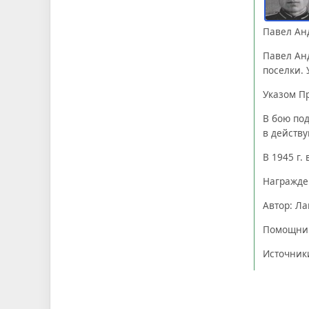
Павел Анд
Павел Анд
поселки. 
Указом Пр
В бою под
в действ
В 1945 г.
Награжде
Автор: Л
Помощник
Источник