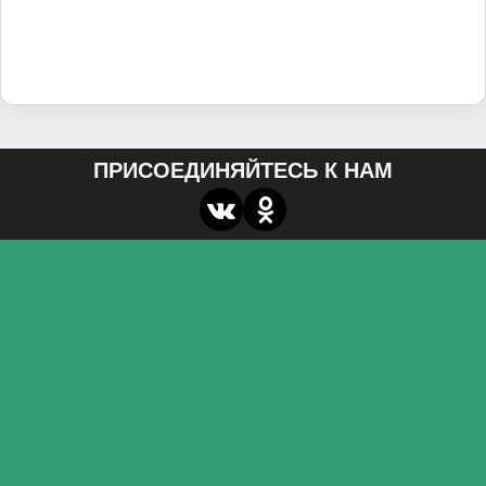
ПРИСОЕДИНЯЙТЕСЬ К НАМ
О нас
Федеральное государственное бюджетное
образовательное учреждение высшего образования
«Волгоградский государственный социально-
педагогический университет»
Контакты