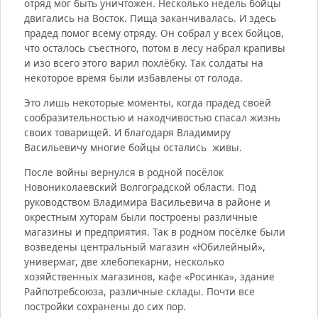
отряд мог быть уничтожен. Несколько недель бойцы
двигались на Восток. Пища заканчивалась. И здесь
прадед помог всему отряду. Он собрал у всех бойцов,
что осталось съестного, потом в лесу набрал крапивы
и изо всего этого варил похлёбку. Так солдаты на
некоторое время были избавлены от голода.
Это лишь некоторые моменты, когда прадед своёй
сообразительностью и находчивостью спасал жизнь
своих товарищей. И благодаря Владимиру
Васильевичу многие бойцы остались живы.
После войны вернулся в родной посёлок
Новониколаевский Волгоградской области. Под
руководством Владимира Васильевича в районе и
окрестным хуторам были построены различные
магазины и предприятия. Так в родном посёлке были
возведены центральный магазин «Юбилейный»,
универмаг, две хлебопекарни, несколько
хозяйственных магазинов, кафе «Росинка», здание
Райпотребсоюза, различные склады. Почти все
постройки сохранены до сих пор.