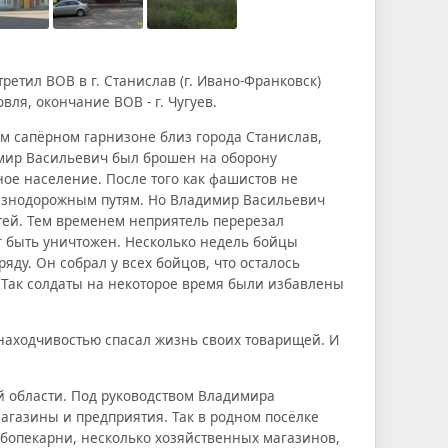
ретил ВОВ в г. Станислав (г. Ивано-Франковск)
вля, окончание ВОВ - г. Чугуев.
ом сапёрном гарнизоне близ города Станислав,
имир Васильевич был брошен на оборону
ое население. После того как фашистов не
елезнодорожным путям. Но Владимир Васильевич
утей. Тем временем неприятель перерезал
г быть уничтожен. Несколько недель бойцы
яду. Он собрал у всех бойцов, что осталось
у. Так солдаты на некоторое время были избавлены
находчивостью спасал жизнь своих товарищей. И
й области. Под руководством Владимира
агазины и предприятия. Так в родном посёлке
бопекарни, несколько хозяйственных магазинов,