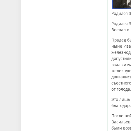
Родился 3
Родился 3
Воевал в 
Прадед б
ныне Ива
железнод
допустил
взял ситу
железную
двигались
съестного
от голода
Это лишь
благодар
После во
Васильев
были воз