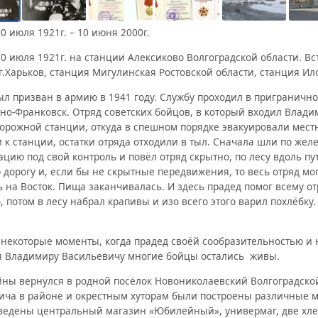
0 июля 1921г. – 10 июня 2000г.
0 июля 1921г. на станции Алексиково Волгоградской области. Вст
г.Харьков, станция Мигулинская Ростовской области, станция Ило
ыл призван в армию в 1941 году. Службу проходил в приграничн
но-Франковск. Отряд советских бойцов, в который входил Влад
орожной станции, откуда в спешном порядке эвакуировали местн
и к станции, остатки отряда отходили в тыл. Сначала шли по ж
ацию под свой контроль и повёл отряд скрытно, по лесу вдоль п
 дорогу и, если бы не скрытные передвижения, то весь отряд мо
 на Восток. Пища заканчивалась. И здесь прадед помог всему отр
, потом в лесу набрал крапивы и изо всего этого варил похлёбк
.
 некоторые моменты, когда прадед своёй сообразительностью и 
я Владимиру Васильевичу многие бойцы остались живы.
йны вернулся в родной посёлок Новониколаевский Волгоградско
ича в районе и окрестным хуторам были построены различные м
ведены центральный магазин «Юбилейный», универмаг, две хле