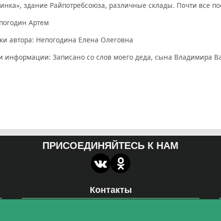
инка», здание Райпотребсоюза, различные склады. Почти все по
епогодин Артем
и автора: Непогодина Елена Олеговна
и информации: Записано со слов моего деда, сына Владимира 
ПРИСОЕДИНЯЙТЕСЬ К НАМ
Контакты
miroznai@vspu.ru