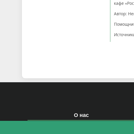
кафе «Рос
Автор: Н
Помощник
Источник
О нас
Федеральное государственное бюджетное
образовательное учреждение высшего