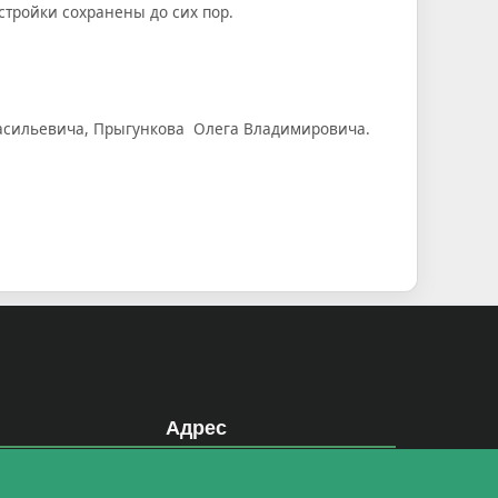
стройки сохранены до сих пор.
Васильевича, Прыгункова Олега Владимировича.
Адрес
400066, г. Волгоград, пр. Ленина, д.27