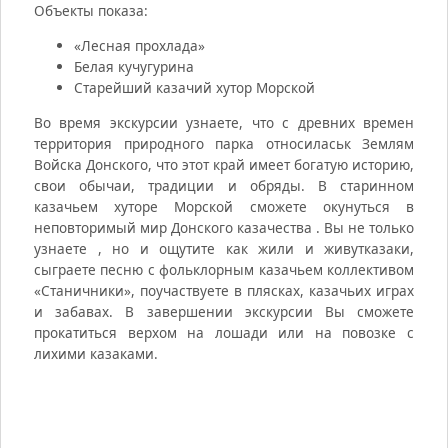
Объекты показа:
«Лесная прохлада»
Белая кучугурина
Старейший казачий хутор Морской
Во время экскурсии узнаете, что с древних времен
территория природного парка относиласьк Землям
Войска Донского, что этот край имеет богатую историю,
свои обычаи, традиции и обряды. В старинном
казачьем хуторе Морской сможете окунуться в
неповторимый мир Донского казачества . Вы не только
узнаете , но и ощутите как жили и живутказаки,
сыграете песню с фольклорным казачьем коллективом
«Станичники», поучаствуете в плясках, казачьих играх
и забавах. В завершении экскурсии Вы сможете
прокатиться верхом на лошади или на повозке с
лихими казаками.