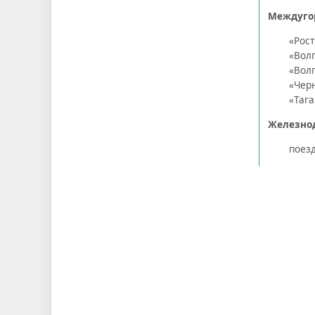
Междуго
«Рост
«Вол
«Волг
«Чер
«Тага
Железно
поез