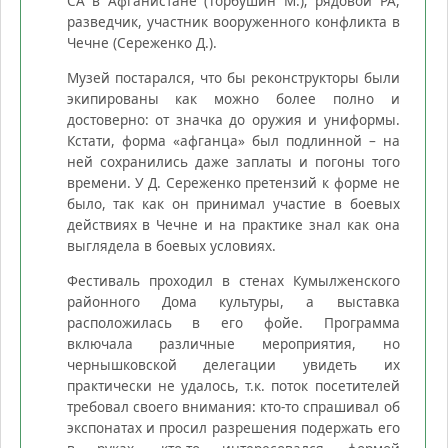
СА в Афганистане (Торбушин М.); рядовой РА,
разведчик, участник вооруженного конфликта в
Чечне (Сереженко Д.).
Музей постарался, что бы реконструкторы были
экипированы как можно более полно и
достоверно: от значка до оружия и униформы.
Кстати, форма «афганца» был подлинной – на
ней сохранились даже заплаты и погоны того
времени. У Д. Сереженко претензий к форме не
было, так как он принимал участие в боевых
действиях в Чечне и на практике знал как она
выглядела в боевых условиях.
Фестиваль проходил в стенах Кумылженского
районного Дома культуры, а выставка
расположилась в его фойе. Программа
включала различные мероприятия, но
чернышковской делегации увидеть их
практически не удалось, т.к. поток посетителей
требовал своего внимания: кто-то спрашивал об
экспонатах и просил разрешения подержать его