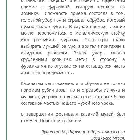
оставалось с вершок, я вспомнил о эффектном
приеме с фуражкой, которую вешают на
лозинку. Сложность приема состояла в том,
головной убор почти скрывал обрубок, который
нужно было срубить. В случае промаха лезвие
могло переломиться о металлическую стойку
или разрубить фуражку. Операторы стали
выбирать лучший ракурс, а зрители притихли в
ожидании развязки. Взмах, удар… гладко
срубленный колышек летит в сторону, а
фуражка мягко опускается на оставшуюся часть
лозы под аплодисменты.
Казачатам мы показывали и обучали не только
приемам рубки лозы, но и стрельбы из лука и
мушкета, устройство «самопала», которые были
составной частью нашего музейного урока.
В завершении фестиваля казачий музей был
отмечен Почетной грамотой.
Луночкин М., директор Чернышковского
казачьего музея.