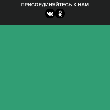
ПРИСОЕДИНЯЙТЕСЬ К НАМ
О нас
Федеральное государственное бюджетное
образовательное учреждение высшего образования
«Волгоградский государственный социально-
педагогический университет»
Контакты
miroznai@vspu.ru
Адрес
400066, г. Волгоград, пр. Ленина, д.27