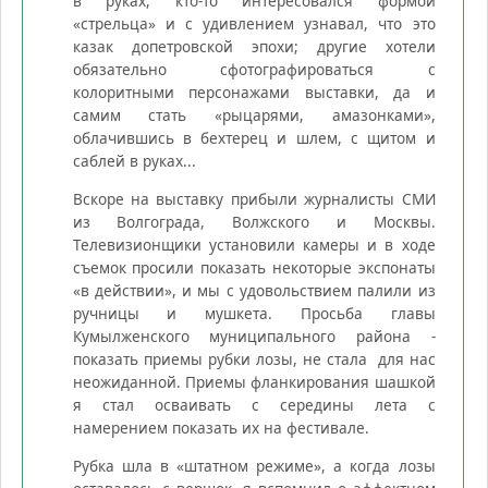
в руках, кто-то интересовался формой
«стрельца» и с удивлением узнавал, что это
казак допетровской эпохи; другие хотели
обязательно сфотографироваться с
колоритными персонажами выставки, да и
самим стать «рыцарями, амазонками»,
облачившись в бехтерец и шлем, с щитом и
саблей в руках...
Вскоре на выставку прибыли журналисты СМИ
из Волгограда, Волжского и Москвы.
Телевизионщики установили камеры и в ходе
съемок просили показать некоторые экспонаты
«в действии», и мы с удовольствием палили из
ручницы и мушкета. Просьба главы
Кумылженского муниципального района -
показать приемы рубки лозы, не стала для нас
неожиданной. Приемы фланкирования шашкой
я стал осваивать с середины лета с
намерением показать их на фестивале.
Рубка шла в «штатном режиме», а когда лозы