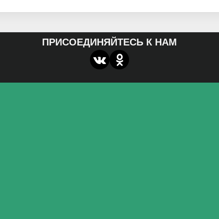
ПРИСОЕДИНЯЙТЕСЬ К НАМ
О нас
Федеральное государственное бюджетное
образовательное учреждение высшего образования
«Волгоградский государственный социально-
педагогический университет»
Контакты
miroznai@vspu.ru
Адрес