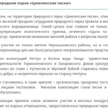
риродном парке «Цимлянские пески»
не, на территории природного парка «Цимлянские пески», отме
е веселый праздник сотрудники природного парка провели в ме
ского водохранилища. Своей целью они ставили не только 
пуляризацию экологического туризма, активного отдыха н
услуг, привлечение внимания жителей района к вопросам эколог
участие не только жители Чернышковского района, но и гост
дохранилища для них было разыграно театрализованное представ
рек всемогущий Нептун и богиня воды Наяда приветствов
деятельности Тормосиновского и Захаровского Домов культу
 силы» во главе с Нутпеном и чёртовой бабкой старались поме
ло добро, а неприятели перешли на сторону Нептуна.
я становились и сами зрители – организаторы праздника пос
 лицами постановки. Финалом композиции стали песни и 
«Русалочки»).
ыхающие приняли самое активное участие в веселых конкурс
ние на водных аттракционах, предоставленных природным парк