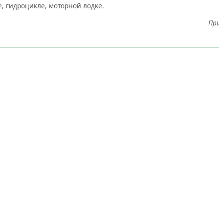
е, гидроцикле, моторной лодке.
При