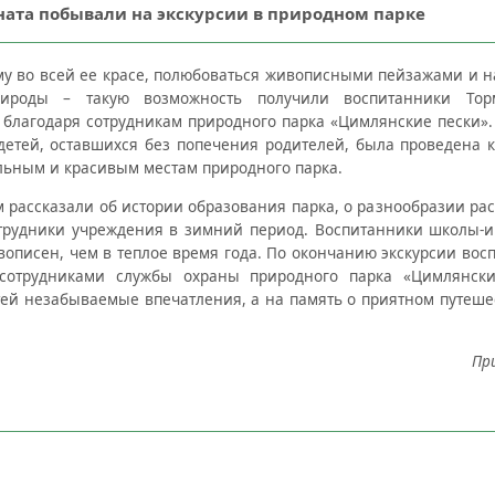
ата побывали на экскурсии в природном парке
у во всей ее красе, полюбоваться живописными пейзажами и н
ироды – такую возможность получили воспитанники Торм
благодаря сотрудникам природного парка «Цимлянские пески». 
 детей, оставшихся без попечения родителей, была проведена 
льным и красивым местам природного парка.
м рассказали об истории образования парка, о разнообразии рас
трудники учреждения в зимний период. Воспитанники школы-ин
вописен, чем в теплое время года. По окончанию экскурсии во
 сотрудниками службы охраны природного парка «Цимлянски
етей незабываемые впечатления, а на память о приятном путеш
Пр