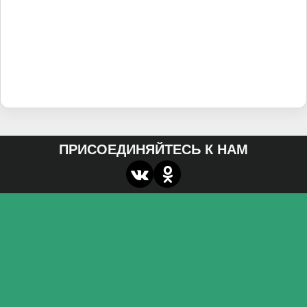
ПРИСОЕДИНЯЙТЕСЬ К НАМ
О нас
Федеральное государственное бюджетное
образовательное учреждение высшего образования
«Волгоградский государственный социально-
педагогический университет»