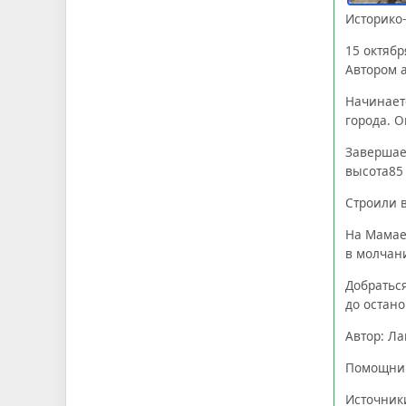
Историко
15 октябр
Автором а
Начинает
города. О
Завершает
высота85 
Строили в
На Мамаев
в молчани
Добраться
до остано
Автор: Ла
Помощник
Источник