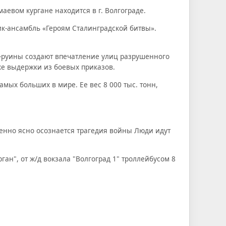
евом кургане находится в г. Волгограде.
ник-ансамбль «Героям Сталинградской битвы».
-руины создают впечатление улиц разрушенного
же выдержки из боевых приказов.
амых больших в мире. Ее вес 8 000 тыс. тонн,
обенно ясно осознается трагедия войны Люди идут
ан", от ж/д вокзала "Волгоград 1" троллейбусом 8