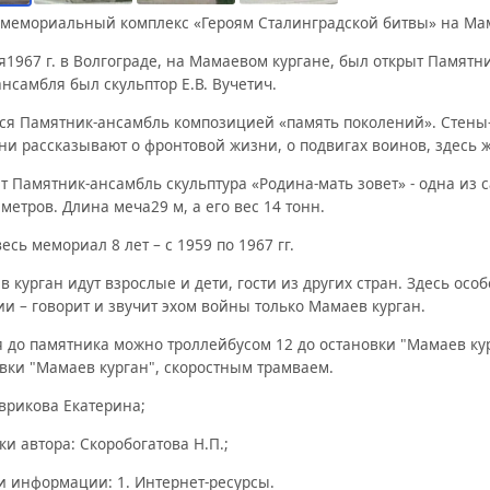
-мемориальный комплекс «Героям Сталинградской битвы» на Мама
я1967 г. в Волгограде, на Мамаевом кургане, был открыт Памят
нсамбля был скульптор Е.В. Вучетич.
ся Памятник-ансамбль композицией «память поколений». Стены
ни рассказывают о фронтовой жизни, о подвигах воинов, здесь 
 Памятник-ансамбль скульптура «Родина-мать зовет» - одна из с
метров. Длина меча29 м, а его вес 14 тонн.
есь мемориал 8 лет – с 1959 по 1967 гг.
 курган идут взрослые и дети, гости из других стран. Здесь ос
и – говорит и звучит эхом войны только Мамаев курган.
 до памятника можно троллейбусом 12 до остановки "Мамаев кург
вки "Мамаев курган", скоростным трамваем.
врикова Екатерина;
и автора: Скоробогатова Н.П.;
и информации: 1. Интернет-ресурсы.