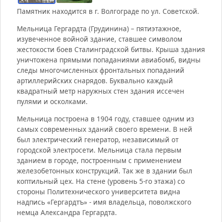
Памятник находится в г. Волгограде по ул. Советской.
Мельница Гергардта (Грудинина) – пятиэтажное,
изувеченное войной здание, ставшее символом
жестокости боев Сталинградской битвы. Крыша здания
уничтожена прямыми попаданиями авиабомб, видны
следы многочисленных фронтальных попаданий
артиллерийских снарядов. Буквально каждый
квадратный метр наружных стен здания иссечен
пулями и осколками.
Мельница построена в 1904 году, ставшее одним из
самых современных зданий своего времени. В ней
был электрический генератор, независимый от
городской электросети. Мельница стала первым
зданием в городе, построенным с применением
железобетонных конструкций. Так же в здании был
коптильный цех. На стене (уровень 5-го этажа) со
стороны Политехнического университета видна
надпись «Гергардтъ» - имя владельца, поволжского
немца Александра Гергардта.