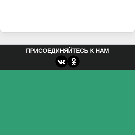
ПРИСОЕДИНЯЙТЕСЬ К НАМ
О нас
Федеральное государственное бюджетное
образовательное учреждение высшего образования
«Волгоградский государственный социально-
педагогический университет»
Контакты