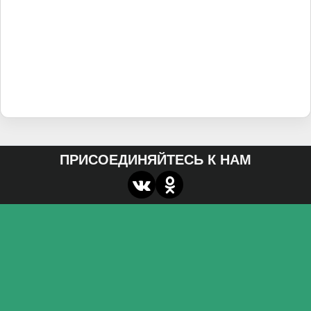
ПРИСОЕДИНЯЙТЕСЬ К НАМ
О нас
Федеральное государственное бюджетное
образовательное учреждение высшего образования
«Волгоградский государственный социально-
педагогический университет»