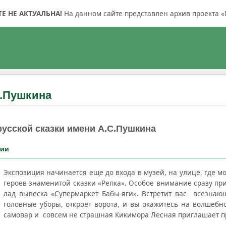
 НЕ АКТУАЛЬНА!
На данном сайте представлен архив проекта «
С.Пушкина
русской сказки имени А.С.Пушкина
ции
Экспозиция начинается еще до входа в музей, на улице, где мо
героев знаменитой сказки «Репка». Особое внимание сразу п
лад вывеска «Супермаркет Бабы-яги». Встретит вас всезнаю
головные уборы, откроет ворота, и вы окажитесь на волшебно
самовар и совсем не страшная Кикимора Лесная приглашает п