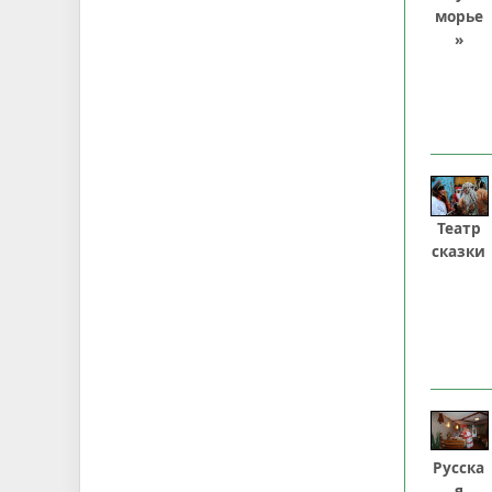
морье
»
Театр
сказки
Русска
я