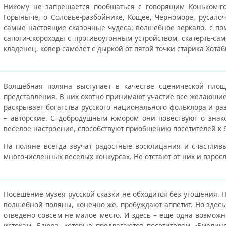
Никому не запрещается пообщаться с говорящим Коньком-го
Горыныче, о Соловье-разбойнике, Кощее, Черноморе, русалоч
самые настоящие сказочные чудеса: волшебное зеркало, с п
сапоги-скороходы с противоугонным устройством, скатерть-сам
кладенец, ковер-самолет с дыркой от пятой точки старика Хота
Волшебная поляна выступает в качестве сценической площ
представления. В них охотно принимают участие все желающие.
раскрывает богатства русского национального фольклора и ра
– авторские. С добродушным юмором они повествуют о знако
веселое настроение, способствуют приобщению посетителей к б
На поляне всегда звучат радостные восклицания и счастливы
многочисленных веселых конкурсах. Не отстают от них и взрос
Посещение музея русской сказки не обходится без угощения.
волшебной поляны, конечно же, пробуждают аппетит. Но здесь в
отведено совсем не малое место. И здесь – еще одна возмож
истокам. Блюда, которые предлагаются посетителям «Емелино