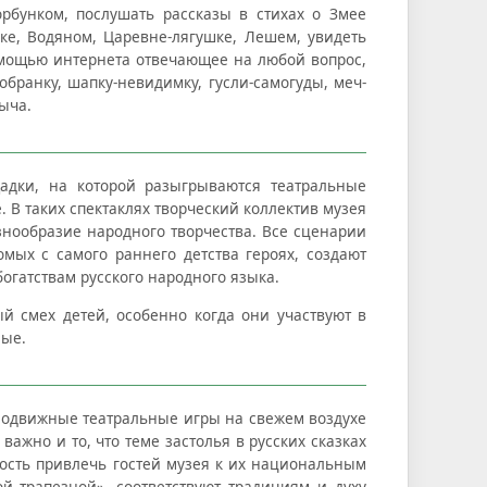
рбунком, послушать рассказы в стихах о Змее
ке, Водяном, Царевне-лягушке, Лешем, увидеть
омощью интернета отвечающее на любой вопрос,
обранку, шапку-невидимку, гусли-самогуды, меч-
быча.
адки, на которой разыгрываются театральные
 В таких спектаклях творческий коллектив музея
знообразие народного творчества. Все сценарии
мых с самого раннего детства героях, создают
огатствам русского народного языка.
й смех детей, особенно когда они участвуют в
лые.
 Подвижные театральные игры на свежем воздухе
ажно и то, что теме застолья в русских сказках
ность привлечь гостей музея к их национальным
й трапезной», соответствуют традициям и духу