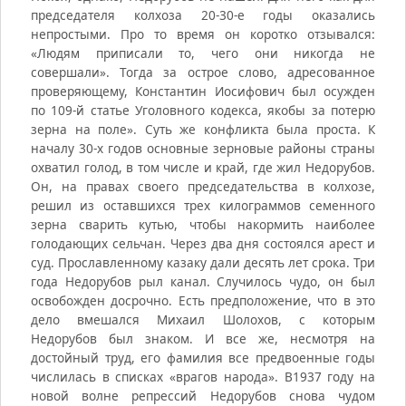
председателя колхоза 20-30-е годы оказались
непростыми. Про то время он коротко отзывался:
«Людям приписали то, чего они никогда не
совершали». Тогда за острое слово, адресованное
проверяющему, Константин Иосифович был осужден
по 109-й статье Уголовного кодекса, якобы за потерю
зерна на поле». Суть же конфликта была проста. К
началу 30-х годов основные зерновые районы страны
охватил голод, в том числе и край, где жил Недорубов.
Он, на правах своего председательства в колхозе,
решил из оставшихся трех килограммов семенного
зерна сварить кутью, чтобы накормить наиболее
голодающих сельчан. Через два дня состоялся арест и
суд. Прославленному казаку дали десять лет срока. Три
года Недорубов рыл канал. Случилось чудо, он был
освобожден досрочно. Есть предположение, что в это
дело вмешался Михаил Шолохов, с которым
Недорубов был знаком. И все же, несмотря на
достойный труд, его фамилия все предвоенные годы
числилась в списках «врагов народа». В1937 году на
новой волне репрессий Недорубов снова чудом