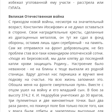
избежал уготованной ему участи - расстрела или
ГУЛАГа.
Великая Отечественная война
С приходом новой войны, несмотря на значительный
возраст, Константин Иосифович и не думал оставаться
в стороне. Свои наградительные кресты, сделанные
из драгоценных металлов, он тут же сдал в фонд
обороны, оставив лишь один серебряный - на память.
Сам же отправился на фронт добровольцем, не без
проблем став все-таки командиром ополченской сотни.
«Уходя из Березовской, мы дали клятву до последней
капли крови защищать Родину... Настроение было
неважное - не на блины к теще выехали из родной
станицы. Вдруг догнал нас парнишка и вручил мне
подкову на счастье. На всю жизнь запомнил это.
Обошла меня на фронте смертельная пуля». Вместе с
отцом ушел на войну и его младший сын. В бою за
высоту 374,2 К. И. Недорубов уничтожил до 30 врагов,
три пулеметных и две минометные точки. Был два
раза ранен, но покинул поле боя только после того, как
у врага были отбиты и закреплены выгодные для