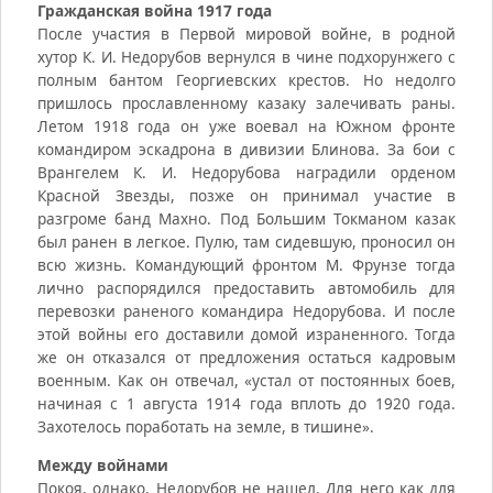
Гражданская война 1917 года
После участия в Первой мировой войне, в родной
хутор К. И. Недорубов вернулся в чине подхорунжего с
полным бантом Георгиевских крестов. Но недолго
пришлось прославленному казаку залечивать раны.
Летом 1918 года он уже воевал на Южном фронте
командиром эскадрона в дивизии Блинова. За бои с
Врангелем К. И. Недорубова наградили орденом
Красной Звезды, позже он принимал участие в
разгроме банд Махно. Под Большим Токманом казак
был ранен в легкое. Пулю, там сидевшую, проносил он
всю жизнь. Командующий фронтом М. Фрунзе тогда
лично распорядился предоставить автомобиль для
перевозки раненого командира Недорубова. И после
этой войны его доставили домой израненного. Тогда
же он отказался от предложения остаться кадровым
военным. Как он отвечал, «устал от постоянных боев,
начиная с 1 августа 1914 года вплоть до 1920 года.
Захотелось поработать на земле, в тишине».
Между войнами
Покоя, однако, Недорубов не нашел. Для него как для