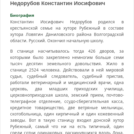
Недорубов Константин Иосифович
Биография
Константин Иосифович Недорубов родился в
крестьянской семье на хуторе Рубежный в составе
хутора Ловягин Даниловского района Волгоградской
области. Русский. Окончил начальную школу.
В станице насчитывалось тогда 426 дворов, за
которыми было закреплено немногим больше семи
тысяч десятин земельного довольствия. Жило в
станице 2524 человека. Действовали в ней мировой
судья, судебный следователь, судебный пристав,
работали ветеринарный и медицинский врачи, одна
церковь, два младших приходских училища,
церковноприходская школа, земский прием, почтово-
телеграфное отделение, ссудо-сберегательная касса,
кредитное товарищество, две ветряные мельницы,
скотобольница, один кирпичный и один кожевенный
заводы. Вот в такую станицу входил донской хутор
Рубежный, самый что ни на есть типичный, один
среди сотни одинаковых, раскинувшихся вдоль Дона.