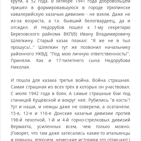
крути, а 52 года. В октябре 1941 года добровольцем
пришел в формировавшуюся в городе Урюпинске
кавалерийскую казачью дивизию - не взяли. Даже не
из-за возраста, а т.к. бывший белогвардеец, да и
отсидел. И Недорубов пошёл к 1-му секретарю
Березовского райкома ВКП(б) Ивану Владимировичу
Шляпкину. Старый казак плакал: "Я же не в тыл
прошусь!.." Шляпкин тут же позвонил начальнику
районного НКВД: "Под мою личную ответственность!".
Приняли. Как и 17-тилетнего сына Недорубова
Николая.
И пошла для казака третья война. Война страшная.
Самая страшная из всех трёх в которых он участвовал.
С июля 1942 года в боях. А самые страшные бои под
станицей Кущёвской и вокруг неё. Рубились "в кость"!
Тут и наши, и немцы даже не озверели, а осатанели.
15-я, 12-я и 116-я Донские казачьи дивизии против
198-й пехотной, 1-й и 4-й горно-стрелковых дивизий
Вермахта, усиленных всем, чем только можно.
(Говорят, что там даже затесались какие-то итальянцы
и румыны, впрочем, немецкие историки это отрицают.)