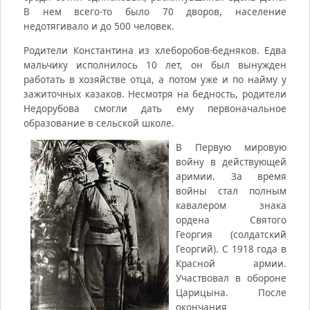
В нем всего-то было 70 дворов, население
недотягивало и до 500 человек.
Родители Константина из хлеборобов-бедняков. Едва
мальчику исполнилось 10 лет, он был вынужден
работать в хозяйстве отца, а потом уже и по найму у
зажиточных казаков. Несмотря на бедность, родители
Недорубова смогли дать ему первоначальное
образование в сельской школе.
В Первую мировую
войну в действующей
аримии. За время
войны стал полным
кавалером знака
ордена Святого
Георгия (солдатский
Георгий). С 1918 года в
Красной армии.
Участвовал в обороне
Царицына. После
окончания