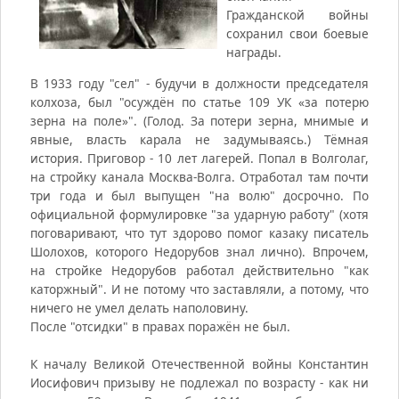
Гражданской войны
сохранил свои боевые
награды.
В 1933 году "сел" - будучи в должности председателя
колхоза, был "осуждён по статье 109 УК «за потерю
зерна на поле»". (Голод. За потери зерна, мнимые и
явные, власть карала не задумываясь.) Тёмная
история. Приговор - 10 лет лагерей. Попал в Волголаг,
на стройку канала Москва-Волга. Отработал там почти
три года и был выпущен "на волю" досрочно. По
официальной формулировке "за ударную работу" (хотя
поговаривают, что тут здорово помог казаку писатель
Шолохов, которого Недорубов знал лично). Впрочем,
на стройке Недорубов работал действительно "как
каторжный". И не потому что заставляли, а потому, что
ничего не умел делать наполовину.
После "отсидки" в правах поражён не был.
К началу Великой Отечественной войны Константин
Иосифович призыву не подлежал по возрасту - как ни