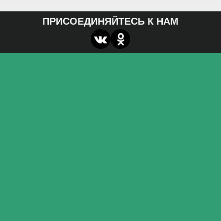
ПРИСОЕДИНЯЙТЕСЬ К НАМ
О нас
Федеральное государственное бюджетное
образовательное учреждение высшего образования
«Волгоградский государственный социально-
педагогический университет»
Контакты
miroznai@vspu.ru
Адрес
400066, г. Волгоград, пр. Ленина, д.27