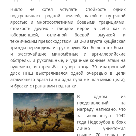
Никто не хотел уступать! Стойкость одних
подкреплялась родной землёй, какой-то нутряной
яростью и многосотлетними боевыми традициями,
стойкость других - твёрдой верой в себя как в
юберменшей, отличной боевой выучкой и
техническим превосходством. За 2-3 августа Кущёвская
трижды переходила из-рук в руки. Всё было в тех боях -
и жесточайшие миномётные и артиллерийские
обстрелы, и рукопашные, и удачные конные атаки на
пулемёты, и стрельба в упор, когда 70-типатронный
диск ППШ выстреливался одной очередью в цепи
атакующего врага (и ни одна пуля не шла мимо цели),
и броски с гранатами под танки.
В одном из
представлений на
награду написано, что
за июль-август 1942
года Недорубов в боях
лично уничтожил
свыше 70 солдат и