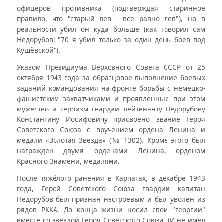
офицеров противника (подтверждая старинное
правило, что "старый лев - всё равно лев"), но в
реальности убил он куда больше (как говорил сам
Недорубов: "70 я убил только за один день боёв под
Кущёвской").
Указом Президиума Верховного Совета СССР от 25
октября 1943 года за образцовое выполнение боевых
заданий командования на фронте борьбы с немецко-
фашистским захватчиками и проявленные при этом
мужество и героизм гвардии лейтенанту Недорубову
Константину Иосифовичу присвоено звание Героя
Советского Союза с вручением ордена Ленина и
медали «Золотая Звезда» (№ 1302). Кроме этого был
награждён двумя орденами Ленина, орденом
Красного Знамени, медалями.
После тяжёлого ранения в Карпатах, в декабре 1943
года, Герой Советского Союза гвардии капитан
Недорубов был признан нестроевым и был уволен из
рядов РККА. До конца жизни носил свои "георгии"
вместе со звездой Героя Советского Союза. (И не имел