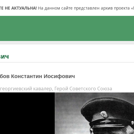
 НЕ АКТУАЛЬНА!
На данном сайте представлен архив проекта «
вич
бов Константин Иосифович
георгиевский кавалер, Герой Советского Союза