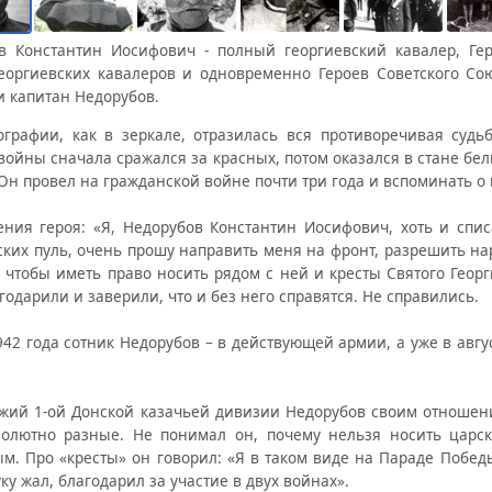
в Константин Иосифович - полный георгиевский кавалер, Ге
еоргиевских кавалеров и одновременно Героев Советского Со
и капитан Недорубов.
ографии, как в зеркале, отразилась вся противоречивая судь
ойны сначала сражался за красных, потом оказался в стане белы
Он провел на гражданской войне почти три года и вспоминать о
ения героя: «Я, Недорубов Константин Иосифович, хоть и сп
ских пуль, очень прошу направить меня на фронт, разрешить на
 чтобы иметь право носить рядом с ней и кресты Святого Георг
годарили и заверили, что и без него справятся. Не справились.
42 года сотник Недорубов – в действующей армии, а уже в авгус
жий 1-ой Донской казачьей дивизии Недорубов своим отношени
олютно разные. Не понимал он, почему нельзя носить царс
м. Про «кресты» он говорил: «Я в таком виде на Параде Побед
ку жал, благодарил за участие в двух войнах».