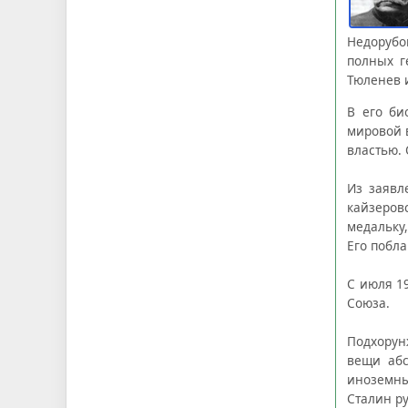
Недорубо
полных г
Тюленев 
В его би
мировой в
властью. 
Из заявл
кайзеров
медальку,
Его побла
С июля 19
Союза.
Подхорун
вещи абс
иноземны
Сталин ру