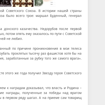
рой Советского Союза. В истории нашей страны
юза было всего трое: маршал Буденный, генерал
ба донского казачества. Недорубов после первой
х, потом опять ему оказалось по пути с Советской
 ней не любил.
исанный по причине проникновения в мои телеса
рубать проклятых тысячу раз фашистов хотя бы на
ия, заработанные за рубку того же самого врага».
те этого же года получил Звезду героя Советского
ем к наградам доказывал, что власть и Родина –
кие награды, полученные за победы над врагом
ы в первом ряду шагал. А на приеме сам товарищ