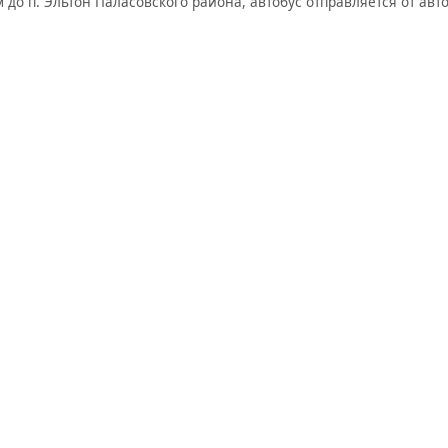
 до п. Эльтон Паласовского района, автобус отправляется от авто