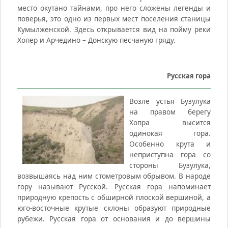
место окутано тайнами, про него сложены легенды и
поверья, это одно из первых мест поселения станицы
Кумылженской. Здесь открывается вид на пойму реки
Хопер и Арчедино – Донскую песчаную гряду.
Русская гора
Возле устья Бузулука
на правом берегу
Хопра высится
одинокая гора.
Особенно крута и
неприступна гора со
стороны Бузулука,
возвышаясь над ним стометровым обрывом. В народе
гору называют Русской. Русская гора напоминает
природную крепость с обширной плоской вершиной, а
юго-восточные крутые склоны образуют природные
рубежи. Русская гора от основания и до вершины