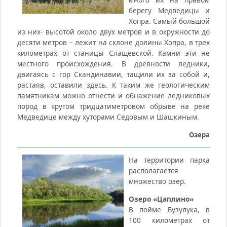
берегу Медведицы и
Хопра. Самый большой
из них- высотой около двух метров и в окружности до
десяти метров – лежит на склоне долины Хопра, в трех
километрах от станицы Слащевской. Камни эти не
местного происхождения. В древности ледники,
двигаясь с гор Скандинавии, тащили их за собой и,
растаяв, оставили здесь. К таким же геологическим
памятникам можно отнести и обнажение ледниковых
пород в крутом тридцатиметровом обрыве на реке
Медведице между хуторами Седовым и Шашкиным.
Озера
На территории парка
располагается
множество озер.
Озеро «Цаплино»
В пойме Бузулука, в
100 километрах от