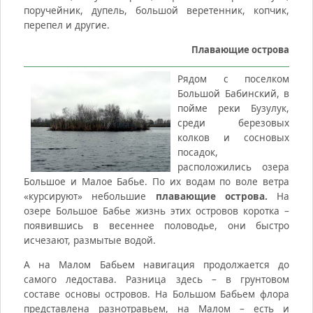
поручейник, дупель, большой веретенник, копчик,
перепел и другие.
Плавающие острова
Рядом с поселком
Большой Бабинский, в
пойме реки Бузулук,
среди березовых
колков и сосновых
посадок,
расположились озера
Большое и Малое Бабье. По их водам по воле ветра
«курсируют» небольшие
плавающие острова.
На
озере Большое Бабье жизнь этих островов коротка –
появившись в весеннее половодье, они быстро
исчезают, размытые водой.
А на Малом Бабьем навигация продолжается до
самого ледостава. Разница здесь – в грунтовом
составе основы островов. На Большом Бабьем флора
представлена разнотравьем, на Малом – есть и