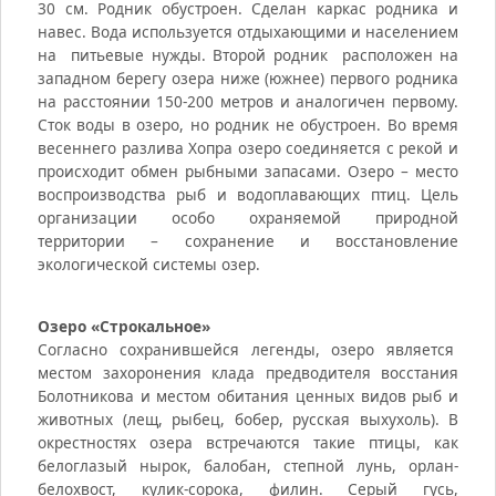
30 см. Родник обустроен. Сделан каркас родника и
навес. Вода используется отдыхающими и населением
на питьевые нужды. Второй родник расположен на
западном берегу озера ниже (южнее) первого родника
на расстоянии 150-200 метров и аналогичен первому.
Сток воды в озеро, но родник не обустроен. Во время
весеннего разлива Хопра озеро соединяется с рекой и
происходит обмен рыбными запасами. Озеро – место
воспроизводства рыб и водоплавающих птиц. Цель
организации особо охраняемой природной
территории – сохранение и восстановление
экологической системы озер.
Озеро «Строкальное»
Согласно сохранившейся легенды, озеро является
местом захоронения клада предводителя восстания
Болотникова и местом обитания ценных видов рыб и
животных (лещ, рыбец, бобер, русская выхухоль). В
окрестностях озера встречаются такие птицы, как
белоглазый нырок, балобан, степной лунь, орлан-
белохвост, кулик-сорока, филин. Серый гусь,