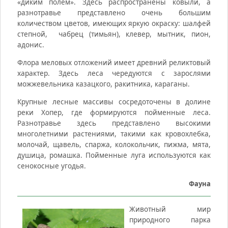
«диким полем». Здесь распространены ковыли, а
разнотравье представлено очень большим
количеством цветов, имеющих яркую окраску: шалфей
степной, чабрец (тимьян), клевер, мытник, пион,
адонис.
Флора меловых отложений имеет древний реликтовый
характер. Здесь леса чередуются с зарослями
можжевельника казацкого, ракитника, караганы.
Крупные лесные массивы сосредоточены в долине
реки Хопер, где формируются пойменные леса.
Разнотравье здесь представлено высокими
многолетними растениями, такими как кровохлебка,
молочай, щавель, спаржа, колокольчик, пижма, мята,
душица, ромашка. Пойменные луга используются как
сенокосные угодья.
Фауна
Животный мир
природного парка