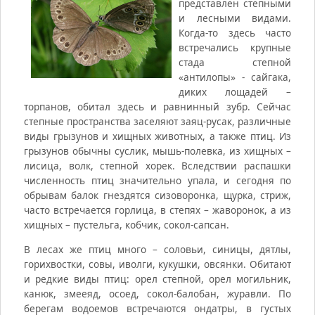
представлен степными
и лесными видами.
Когда-то здесь часто
встречались крупные
стада степной
«антилопы» - сайгака,
диких лощадей –
торпанов, обитал здесь и равнинный зубр. Сейчас
степные пространства заселяют заяц-русак, различные
виды грызунов и хищных животных, а также птиц. Из
грызунов обычны суслик, мышь-полевка, из хищных –
лисица, волк, степной хорек. Вследствии распашки
численность птиц значительно упала, и сегодня по
обрывам балок гнездятся сизоворонка, щурка, стриж,
часто встречается горлица, в степях – жаворонок, а из
хищных – пустельга, кобчик, сокол-сапсан.
В лесах же птиц много – соловьи, синицы, дятлы,
горихвостки, совы, иволги, кукушки, овсянки. Обитают
и редкие виды птиц: орел степной, орел могильник,
канюк, змееяд, осоед, сокол-балобан, журавли. По
берегам водоемов встречаются ондатры, в густых