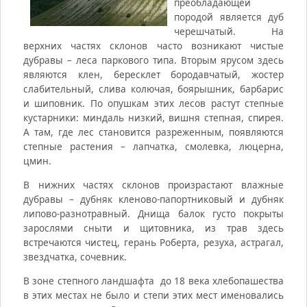
преобладающей
породой является дуб
черешчатый. На
верхних частях склонов часто возникают чистые
дубравы – леса паркового типа. Вторым ярусом здесь
являются клен, бересклет бородавчатый, жостер
слабительный, слива колючая, боярышник, барбарис
и шиповник. По опушкам этих лесов растут степные
кустарники: миндаль низкий, вишня степная, спирея.
А там, где лес становится разреженным, появляются
степные растения – лапчатка, смолевка, люцерна,
цмин.
В нижних частях склонов произрастают влажные
дубравы – дубняк кленово-папортниковый и дубняк
липово-разнотравный. Днища балок густо покрыты
зарослями сныти и щитовника, из трав здесь
встречаются чистец, герань Роберта, резуха, астрагал,
звездчатка, сочевник.
В зоне степного ландшафта до 18 века хлебопашества
в этих местах не было и степи этих мест именовались