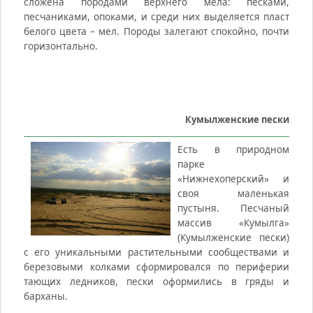
сложена породами верхнего мела: песками,
песчаниками, опоками, и среди них выделяется пласт
белого цвета – мел. Породы залегают спокойно, почти
горизонтально.
Кумылженские пески
Есть в природном
парке
«Нижнехоперский» и
своя маленькая
пустыня. Песчаный
массив «Кумылга»
(Кумылженские пески)
с его уникальными растительными сообществами и
березовыми колками сформировался по периферии
тающих ледников, пески оформились в гряды и
барханы.