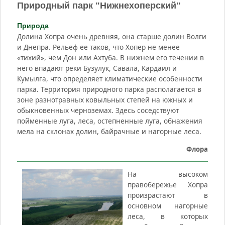
Природный парк "Нижнехоперский"
Природа
Долина Хопра очень древняя, она старше долин Волги
и Днепра. Рельеф ее таков, что Хопер не менее
«тихий», чем Дон или Ахтуба. В нижнем его течении в
него впадают реки Бузулук, Савала, Кардаил и
Кумылга, что определяет климатические особенности
парка. Территория природного парка располагается в
зоне разнотравных ковыльных степей на южных и
обыкновенных черноземах. Здесь соседствуют
пойменные луга, леса, остепненные луга, обнажения
мела на склонах долин, байрачные и нагорные леса.
Флора
На высоком
правобережье Хопра
произрастают в
основном нагорные
леса, в которых