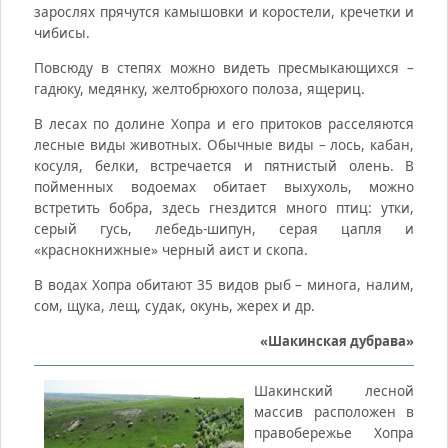
зарослях прячутся камышовки и коростели, кречетки и
чибисы.
Повсюду в степях можно видеть пресмыкающихся –
гадюку, медянку, желтобрюхого полоза, ящериц.
В лесах по долине Хопра и его притоков расселяются
лесные виды животных. Обычные виды – лось, кабан,
косуля, белки, встречается и пятнистый олень. В
пойменных водоемах обитает выхухоль, можно
встретить бобра, здесь гнездится много птиц: утки,
серый гусь, лебедь-шипун, серая цапля и
«краснокнижные» черный аист и скопа.
В водах Хопра обитают 35 видов рыб – минога, налим,
сом, щука, лещ, судак, окунь, жерех и др.
«Шакинская дубрава
»
Шакинский лесной
массив расположен в
правобережье Хопра