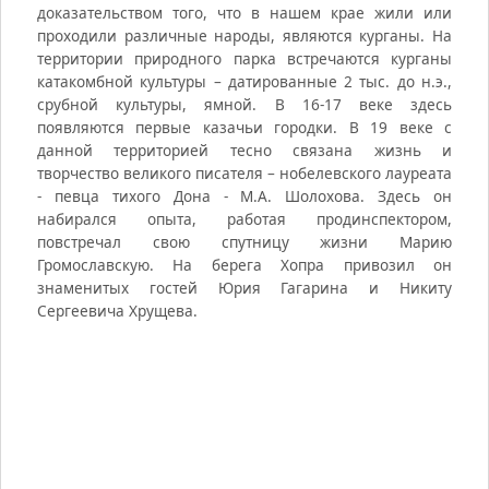
доказательством того, что в нашем крае жили или
проходили различные народы, являются курганы. На
территории природного парка встречаются курганы
катакомбной культуры – датированные 2 тыс. до н.э.,
срубной культуры, ямной. В 16-17 веке здесь
появляются первые казачьи городки. В 19 веке с
данной территорией тесно связана жизнь и
творчество великого писателя – нобелевского лауреата
- певца тихого Дона - М.А. Шолохова. Здесь он
набирался опыта, работая продинспектором,
повстречал свою спутницу жизни Марию
Громославскую. На берега Хопра привозил он
знаменитых гостей Юрия Гагарина и Никиту
Сергеевича Хрущева.