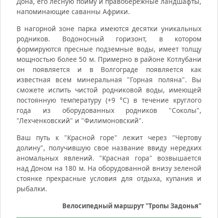
Дона, его лесную пойму и правобережные ландшафты,
напоминающие саванны Африки.
В нагорной зоне парка имеются десятки уникальных
родников. Водоносный горизонт, в котором
формируются пресные подземные воды, имеет толщу
мощностью более 50 м. Примерно в районе Котлубани
он появляется и в Волгограде появляется как
известная всем минеральная "Горная поляна". Вы
сможете испить чистой родниковой воды, имеющей
постоянную температуру (+9 °С) в течение круглого
года из оборудованных родников "Соколы",
"Лехченковский" и "Филимоновский".
Ваш путь к "Красной горе" лежит через "Чертову
долину", получившую свое название ввиду нередких
аномальных явлений. "Красная гора" возвышается
над Доном на 180 м. На оборудованной внизу зеленой
стоянке прекрасные условия для отдыха, купания и
рыбалки.
Велосипедный маршрут "Тропы Задонья"