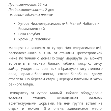
Протяженность:
57 км
Продолжительность:
2 дня
Основные объекты показа:
Хутора Нижнегерасимовский, Малый Набатов и
Евлампиевский
Река Голубая
Урочище "Кисляки"
Маршрут начинается от хутора Нижнегерасимовский,
расположенного в 9 км от станицы Трехостровской
ниже по течению Дона.По ходу маршрута Вы можете
встретить в лесных балках кабана, косулю, лису,
зайца; увидеть занесенных в Красную книгу степного
орла, орлана-белохвоста, сокола-балобана, дрофу,
стрепета. По берегам стариц нередки плотины и хатки
речного бобра.
Неподалеку от хутора Малый Набатов оборудована
зеленая стоянка, оснащенная малыми
архитектурными формами. На ней группа встает на
отдых и ночлег. Это очень живописное место.