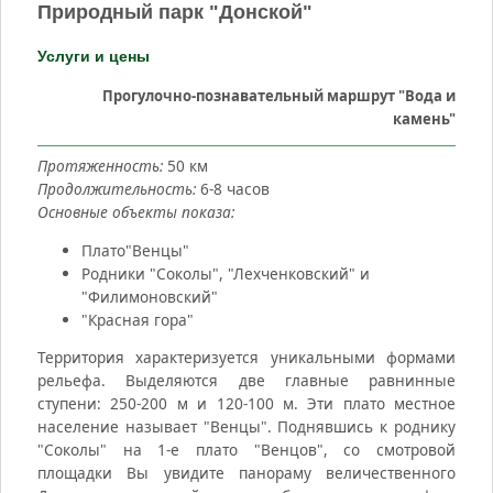
Природный парк "Донской"
Услуги и цены
Прогулочно-познавательный маршрут "Вода и
камень"
Протяженность:
50 км
Продолжительность:
6-8 часов
Основные объекты показа:
Плато"Венцы"
Родники "Соколы", "Лехченковский" и
"Филимоновский"
"Красная гора"
Территория характеризуется уникальными формами
рельефа. Выделяются две главные равнинные
ступени: 250-200 м и 120-100 м. Эти плато местное
население называет "Венцы". Поднявшись к роднику
"Соколы" на 1-е плато "Венцов", со смотровой
площадки Вы увидите панораму величественного