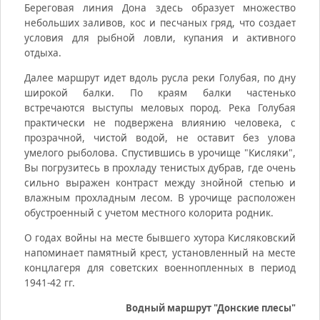
Береговая линия Дона здесь образует множество
небольших заливов, кос и песчаных гряд, что создает
условия для рыбной ловли, купания и активного
отдыха.
Далее маршрут идет вдоль русла реки Голубая, по дну
широкой балки. По краям балки частенько
встречаются выступы меловых пород. Река Голубая
практически не подвержена влиянию человека, с
прозрачной, чистой водой, не оставит без улова
умелого рыболова. Спустившись в урочище "Кисляки",
Вы погрузитесь в прохладу тенистых дубрав, где очень
сильно выражен контраст между знойной степью и
влажным прохладным лесом. В урочище расположен
обустроенный с учетом местного колорита родник.
О годах войны на месте бывшего хутора Кисляковский
напоминает памятный крест, установленный на месте
концлагеря для советских военнопленных в период
1941-42 гг.
Водный маршрут "Донские плесы"