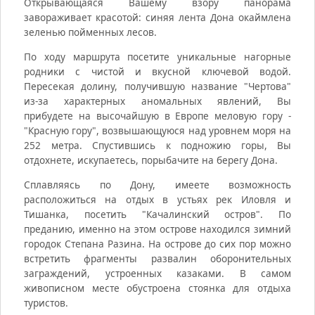
Открывающаяся Вашему взору панорама
завораживает красотой: синяя лента Дона окаймлена
зеленью пойменных лесов.
По ходу маршрута посетите уникальные нагорные
родники с чистой и вкусной ключевой водой.
Пересекая долину, получившую название "Чертова"
из-за характерных аномальных явлений, Вы
прибудете на высочайшую в Европе меловую гору -
"Красную гору", возвышающуюся над уровнем моря на
252 метра. Спустившись к подножию горы, Вы
отдохнете, искупаетесь, порыбачите на берегу Дона.
Сплавляясь по Дону, имеете возможность
расположиться на отдых в устьях рек Иловля и
Тишанка, посетить "Качалинский остров". По
преданию, именно на этом острове находился зимний
городок Степана Разина. На острове до сих пор можно
встретить фрагменты развалин оборонительных
заграждений, устроенных казаками. В самом
живописном месте обустроена стоянка для отдыха
туристов.