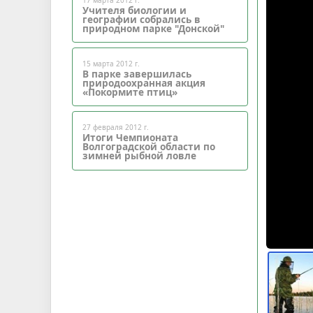
Учителя биологии и
географии собрались в
природном парке "Донской"
15 марта 2012 г.
В парке завершилась
природоохранная акция
«Покормите птиц»
27 февраля 2012 г.
Итоги Чемпионата
Волгоградской области по
зимней рыбной ловле