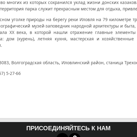
 во многих из которых сохранился уклад жизни донских казако
 территория парка служит прекрасным местом для отдыха, прив
сном уголке природы на берегу реки Иловля на 79 километре т
нографический музей-заповедник народной архитектуры и быта, 
чала XX века, в которой нашли отражение главные элементы
ва: дом (курень), летняя кухня, мастерская и хозяйственны
.
3083, Волгоградская область, Иловлинский район, станица Трехо
67) 5-27-66
ПРИСОЕДИНЯЙТЕСЬ К НАМ