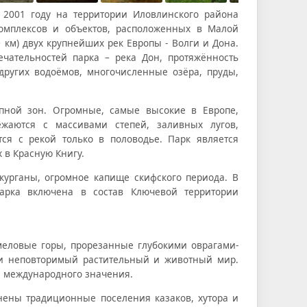
 2001 году на территории Иловлинского района
омплексов и объектов, расположенных в Малой
км) двух крупнейших рек Европы - Волги и Дона.
чательностей парка – река Дон, протяжённость
других водоёмов, многочисленные озёра, пруды,
пной зон. Огромные, самые высокие в Европе,
жаются с массивами степей, заливных лугов,
ся с рекой только в половодье. Парк является
 в Красную Книгу.
 курганы, огромное капище скифского периода. В
парка включена в состав Ключевой территории
меловые горы, прорезанные глубокими оврагами-
 и неповторимый растительный и животный мир.
и международного значения.
анены традиционные поселения казаков, хутора и