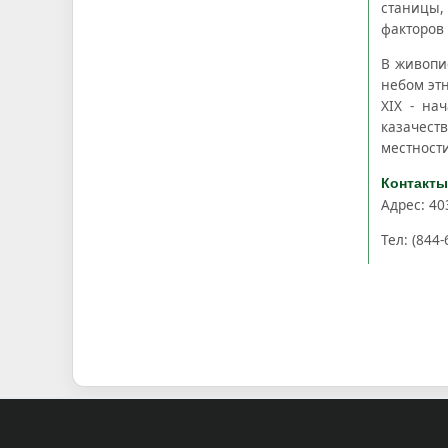
станицы,
факторов
В живопи
небом эт
XIX - на
казачест
местности
Контакты
Адрес: 40
Тел: (844-