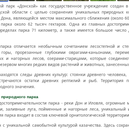
й парк «Донской» как государственное учреждение создан в
дской области с целью сохранения уникальных природных к
 Дона, являющейся местом максимального сближения (около 60 
парка около 62 тысяч гектаров. Одна из главных достоприме
пределах парка 71 километр, а также имеется большое число 
парка отличается необычным сочетанием лесостепной и сте
горы, прорезанные глубокими оврагами-каньонами, переме
х и нагорных лесов, озерами-старицами, которые соединяют
езервом многих редких видов растений и животных, занесенных
находятся следы древних культур: стоянки древнего человека,
стречаются остатки древних рептилий и рыб. Территория 
одного значения.
 природного парка
достопримечательности парка - реки Дон и Иловля, огромные 
и, заливные луга, пойменные и нагорные леса, уникальный
ия парка входит в состав ключевой орнитологической территори
н с уникальной самобытной культурой казачества. Здесь сохр