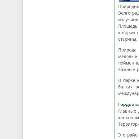
Природны
Волгогра
излучине
Площадь 
которой 
старины.
Природа 
меловые 
пойменны
важным р
В парке 
балках в
междунар
Гордость
Главные 
каньонам
Территор
Это райо