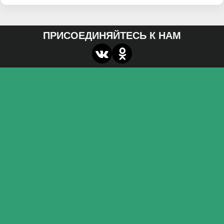
ПРИСОЕДИНЯЙТЕСЬ К НАМ
О нас
Федеральное государственное бюджетное
образовательное учреждение высшего образования
«Волгоградский государственный социально-
педагогический университет»
Контакты
miroznai@vspu.ru
Адрес