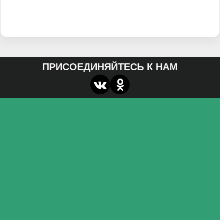
ПРИСОЕДИНЯЙТЕСЬ К НАМ
О нас
Федеральное государственное бюджетное
образовательное учреждение высшего образования
«Волгоградский государственный социально-
педагогический университет»
Контакты
miroznai@vspu.ru