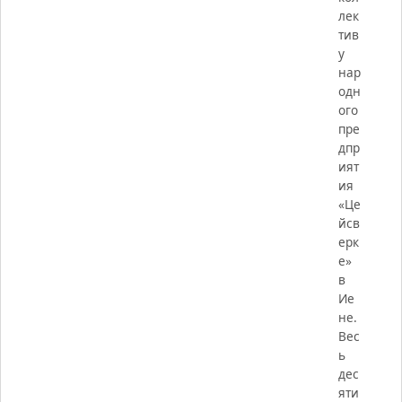
лек
тив
у
нар
одн
ого
пре
дпр
ият
ия
«Це
йсв
ерк
е»
в
Ие
не.
Вес
ь
дес
яти