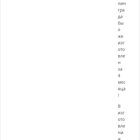
лин
гра
да
бы
л
же
изг
ото
вле
н
за
4
мес
яца
!
В
изг
ото
вле
ни
и