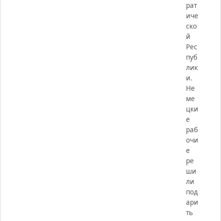
рат
иче
ско
й
Рес
пуб
лик
и.
Не
ме
цки
е
раб
очи
е
ре
ши
ли
под
ари
ть