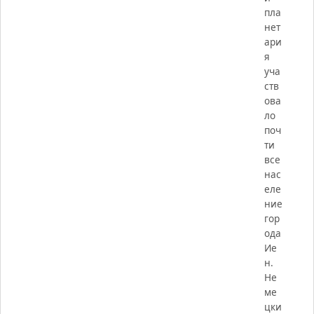
пла
нет
ари
я
уча
ств
ова
ло
поч
ти
все
нас
еле
ние
гор
ода
Ие
н.
Не
ме
цки