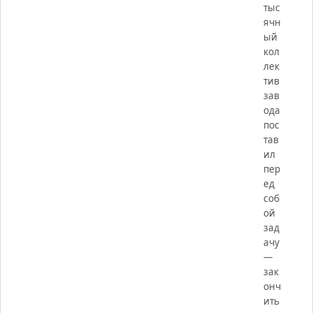
тыс
ячн
ый
кол
лек
тив
зав
ода
пос
тав
ил
пер
ед
соб
ой
зад
ачу
—
зак
онч
ить