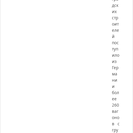
дск
их
стр
оит
еле
й
пос
туп
ило
из
Гер
ма
ни
и
бол
ее
260
ваг
оно
в с
гру