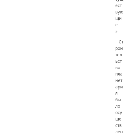
ест
вую
щи
е...
»
Ст
рои
тел
ьст
во
пла
нет
ари
я
бы
ло
осу
ще
ств
лен