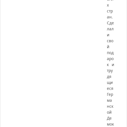
х
стр
ан.
Сде
лал
и
сво
й
под
аро
к и
тру
дя
щи
еся
Гер
ма
нск
ой
Де
мок