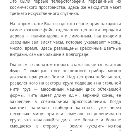
Это были первые телефотографии, переданные из
космического пространства. Здесь же находится макет
третьего искусственного спутника.
На втором этаже Волгоградского планетария находится
самое красивое фойе, отделанное ценными породами
дерева — палисандровым и лимонным. Над входом в
Звездный зал висят часы, которые указывают месяц,
число, время. Здесь размещены красочные цветные
витражи, самые большие в Волгограде.
Главным экспонатом второго этажа является маятник
Фуко. С помощью этого несложного прибора можно
доказать вращение Земли. Над центром небольшого,
разделенного на секторы круга подвешен на стальной
нити груз — массивный медный диск обтекаемой
формы. Нить имеет длину 8,5м., верхний конец ее
закреплен в специальном приспособлении. Когда
маятник начинает свободно качаться, уже через
несколько минут зрители замечают по делениям на
круге, что качающийся диск все больше и больше
смещается в сторону – Земля «уходит» из-под