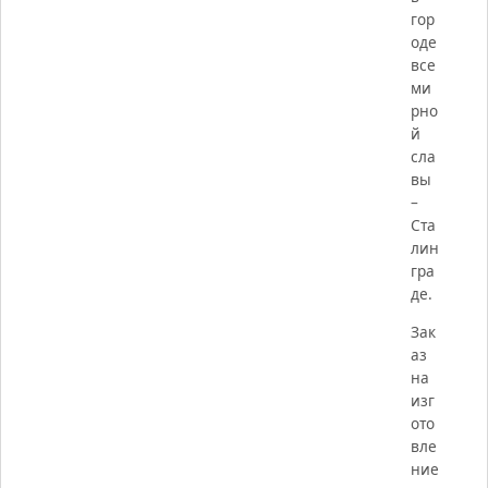
гор
оде
все
ми
рно
й
сла
вы
–
Ста
лин
гра
де.
Зак
аз
на
изг
ото
вле
ние