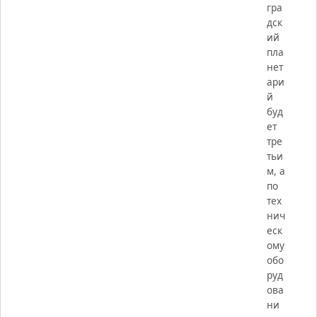
гра
дск
ий
пла
нет
ари
й
буд
ет
тре
тьи
м, а
по
тех
нич
еск
ому
обо
руд
ова
ни