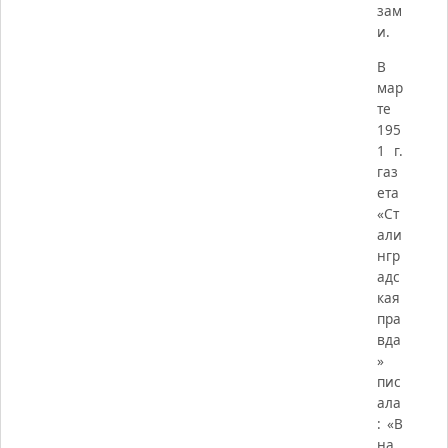
зам
и.
В
мар
те
195
1 г.
газ
ета
«Ст
али
нгр
адс
кая
пра
вда
»
пис
ала
: «В
на