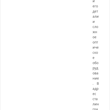
и
его
дет
али
и
сло
жн
ое
опт
иче
ско
е
обо
руд
ова
ние
. В
адр
ес
ста
лин
гра