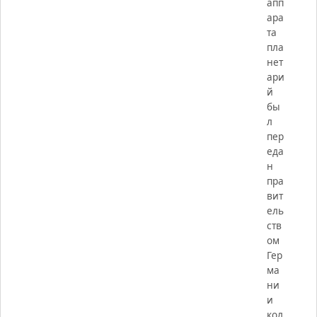
апп
ара
та
пла
нет
ари
й
бы
л
пер
еда
н
пра
вит
ель
ств
ом
Гер
ма
ни
и
кол