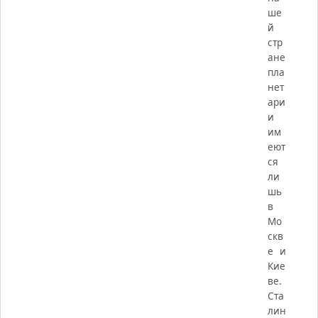
ше
й
стр
ане
пла
нет
ари
и
им
еют
ся
ли
шь
в
Мо
скв
е и
Кие
ве.
Ста
лин