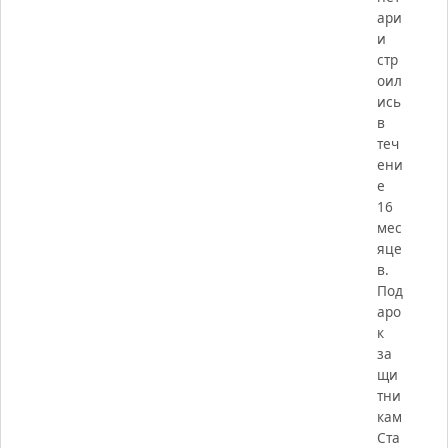
ари
и
стр
оил
ись
в
теч
ени
е
16
мес
яце
в.
Под
аро
к
за
щи
тни
кам
Ста