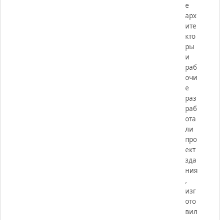
е
арх
ите
кто
ры
и
раб
очи
е
раз
раб
ота
ли
про
ект
зда
ния
,
изг
ото
вил