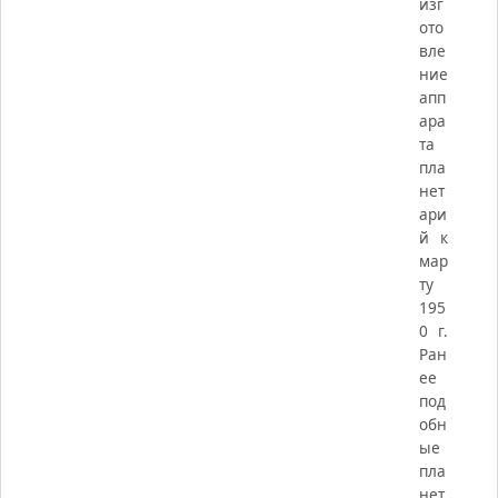
изг
ото
вле
ние
апп
ара
та
пла
нет
ари
й к
мар
ту
195
0 г.
Ран
ее
под
обн
ые
пла
нет