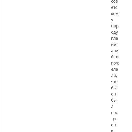
сов
етс
ком
у
нар
оду
пла
нет
ари
й и
пож
ела
ли,
что
бы
он
бы
л
пос
тро
ен
в