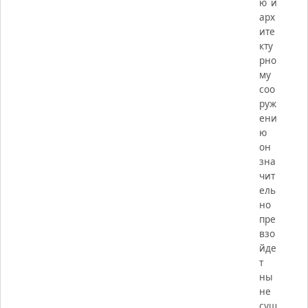
ю и
арх
ите
кту
рно
му
соо
руж
ени
ю
он
зна
чит
ель
но
пре
взо
йде
т
ны
не
сущ