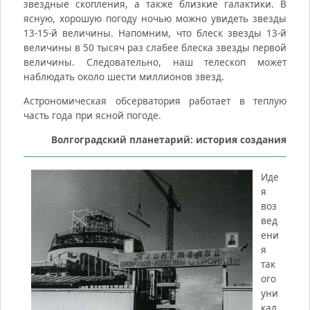
звездные скопления, а также близкие галактики. В
ясную, хорошую погоду ночью можно увидеть звезды
13-15-й величины. Напомним, что блеск звезды 13-й
величины в 50 тысяч раз слабее блеска звезды первой
величины. Следовательно, наш телескоп может
наблюдать около шести миллионов звезд.
Астрономическая обсерватория работает в теплую
часть года при ясной погоде.
Волгоградский планетарий: история создания
Иде
я
воз
вед
ени
я
так
ого
уни
кал