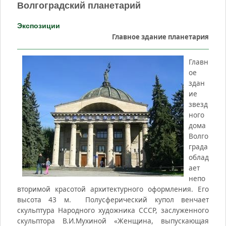
Волгоградский планетарий
Экспозиции
Главное здание планетария
Главн
ое
здан
ие
звезд
ного
дома
Волго
града
облад
ает
непо
вторимой красотой архитектурного оформления. Его
высота 43 м. Полусферический купол венчает
скульптура Народного художника СССР, заслуженного
скульптора В.И.Мухиной «Женщина, выпускающая