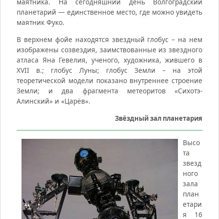
маятника. На сегодняшний день Волгоградский
планетарий — единственное место, где можно увидеть
маятник Фуко.
В верхнем фойе находятся звездный глобус – на нем
изображены созвездия, заимствованные из звездного
атласа Яна Гевелия, ученого, художника, жившего в
XVII в.; глобус Луны; глобус Земли – на этой
теоретической модели показано внутреннее строение
Земли; и два фрагмента метеоритов «Сихотэ-
Алинский» и «Царёв».
Звёздный зал планетария
Высо
та
звезд
ного
зала
план
етари
я 16