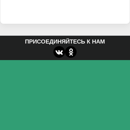
ПРИСОЕДИНЯЙТЕСЬ К НАМ
О нас
Федеральное государственное бюджетное
образовательное учреждение высшего образования
«Волгоградский государственный социально-
педагогический университет»
Контакты
miroznai@vspu.ru