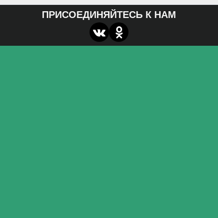
ПРИСОЕДИНЯЙТЕСЬ К НАМ
О нас
Федеральное государственное бюджетное
образовательное учреждение высшего образования
«Волгоградский государственный социально-
педагогический университет»
Контакты
miroznai@vspu.ru
Адрес
400066, г. Волгоград, пр. Ленина, д.27