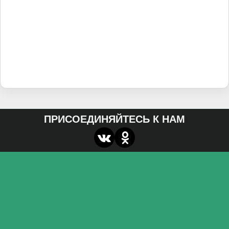
ПРИСОЕДИНЯЙТЕСЬ К НАМ
О нас
Федеральное государственное бюджетное
образовательное учреждение высшего образования
«Волгоградский государственный социально-
педагогический университет»