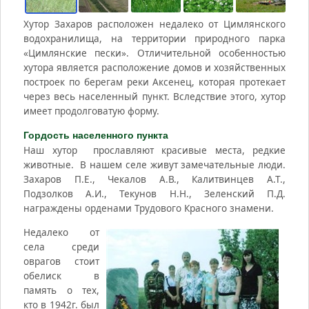
Хутор Захаров расположен недалеко от Цимлянского
водохранилища, на территории природного парка
«Цимлянские пески». Отличительной особенностью
хутора является расположение домов и хозяйственных
построек по берегам реки Аксенец, которая протекает
через весь населенный пункт. Вследствие этого, хутор
имеет продолговатую форму.
Гордость населенного пункта
Наш хутор прославляют красивые места, редкие
животные. В нашем селе живут замечательные люди.
Захаров П.Е., Чекалов А.В., Калитвинцев А.Т.,
Подзолков А.И., Текунов Н.Н., Зеленский П.Д.
награждены орденами Трудового Красного знамени.
Недалеко от
села среди
оврагов стоит
обелиск в
память о тех,
кто в 1942г. был