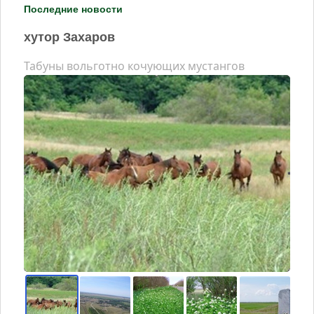
Последние новости
хутор Захаров
Табуны вольготно кочующих мустангов