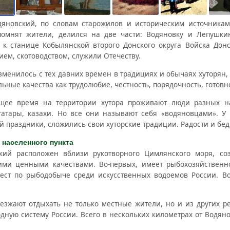
дяновский, по словам старожилов и историческим источникам
помнят жители, делился на две части: Водяновку и Лепушк
 к станице Кобылянской второго Донского округа Войска Донс
ем, скотоводством, служили Отечеству.
зменилось с тех давних времен в традициях и обычаях хуторян,
ьные качества как трудолюбие, честность, порядочность, готов
щее время на территории хутора проживают люди разных на
татары, казахи. Но все они называют себя «водяновцами». У
й праздники, сложились свои хуторские традиции. Радости и бед
 населенного пункта
кий расположен вблизи рукотворного Цимлянского моря, со
ими ценными качествами. Во-первых, имеет рыбохозяйственн
ест по рыбодобыче среди искусственных водоемов России. Во
езжают отдыхать не только местные жители, но и из других р
одную систему России. Всего в нескольких километрах от Водя