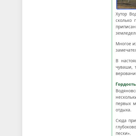
Хутор Во
сколько 
приписан
земледели
Многое и
замечател
В настоя
чуваши, 
веровани
Гордость
Водяновс
нескольк
первых м
отдыха.
Сюда при
глубоков
пески».