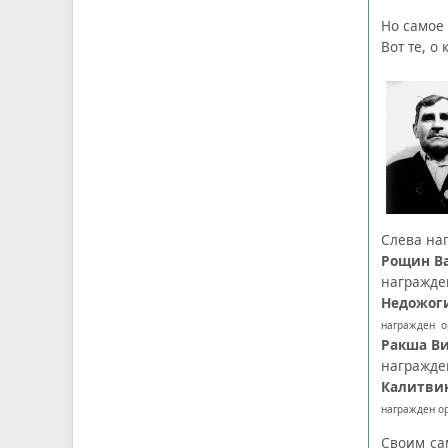
Но самое 
Вот те, о
Слева на
Рощин В
награжде
Недожог
награжден о
Ракша В
награжде
Калитвин
награжден ор
Своим са