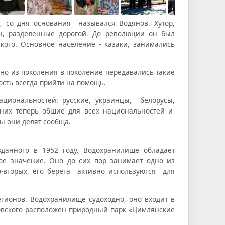
, со дня основания назывался Водянов. Хутор,
ин, разделенные дорогой. До революции он был
кого. Основное население - казаки, занимались
 но из поколения в поколение передавались такие
ность всегда прийти на помощь.
циональностей: русские, украинцы, белорусы,
 них теперь общие для всех национальностей и
ы они делят сообща.
зданного в 1952 году. Водохранилище обладает
ое значение. Оно до сих пор занимает одно из
-вторых, его берега активно используются для
егионов. Водохранилище судоходно, оно входит в
новского расположен природный парк «Цимлянские