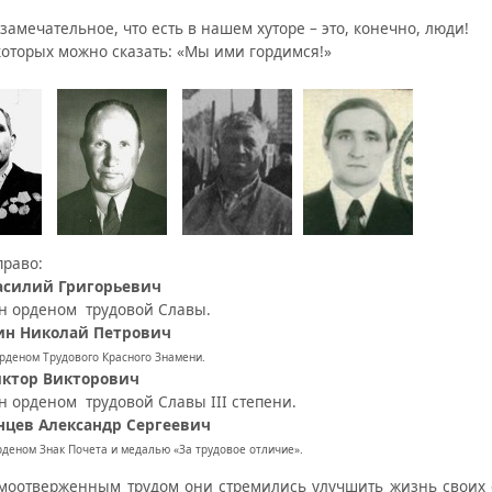
замечательное, что есть в нашем хуторе – это, конечно, люди!
 которых можно сказать: «Мы ими гордимся!»
право:
асилий Григорьевич
н орденом трудовой Славы.
ин Николай Петрович
рденом Трудового Красного Знамени.
иктор Викторович
н орденом трудовой Славы III степени.
цев Александр Сергеевич
деном Знак Почета и медалью «За трудовое отличие».
моотверженным трудом они стремились улучшить жизнь своих о