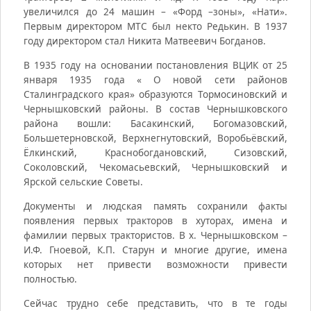
увеличился до 24 машин – «Форд –зоны», «Нати».
Первым директором МТС был некто Редькин. В 1937
году директором стал Никита Матвеевич Богданов.
В 1935 году на основании постановления ВЦИК от 25
января 1935 года « О новой сети районов
Сталинградского края» образуются Тормосиновский и
Чернышковский районы. В состав Чернышковского
района вошли: Басакинский, Богомазовский,
Большетерновской, Верхнегнутовский, Воробьёвский,
Ёлкинский, Краснобогдановский, Сизовский,
Соколовский, Чекомасьевский, Чернышковский и
Ярской сельские Советы.
Документы и людская память сохранили факты
появления первых тракторов в хуторах, имена и
фамилии первых трактористов. В х. Чернышковском –
И.Ф. Гноевой, К.П. Старун и многие другие, имена
которых нет привести возможности привести
полностью.
Сейчас трудно себе представить, что в те годы