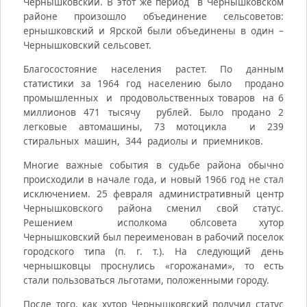
Чернышковский. В этот же период в Чернышковском
районе произошло объединение сельсоветов:
ернышковский и Ярской были объединены в один –
Чернышковский сельсовет.
Благосостояние населения растет. По данным
статистики за 1964 год населению было продано
промышленных и продовольственных товаров на 6
миллионов 471 тысячу рублей. Было продано 2
легковые автомашины, 73 мотоцикла и 239
стиральных машин, 344 радиолы и приемников.
Многие важные события в судьбе района обычно
происходили в начале года, и новый 1966 год не стал
исключением. 25 февраля административный центр
Чернышковского района сменил свой статус.
Решением исполкома облсовета хутор
Чернышковский был переименован в рабочий поселок
городского типа (п. г. т.). На следующий день
чернышковцы проснулись «горожанами», то есть
стали пользоваться льготами, положенными городу.
После того, как хутор Чернышковский получил статус