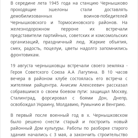
В середине лета 1945 года на станцию Чернышково
проходящие эшелоны стали доставлять
демобилизованных воинов-победителей
Чернышковского и Тормосиновского районов. На
железнодорожном перроне их встречали
представители партийных, советских и комсомольских
организаций, праздничный люд. Жаркие объятия,
смех, радость, поцелуи, цветы надолго запомнились
фронтовикам.
19 августа чернышковцы встречали своего земляка -
Героя Советского Союза А.А Лагутина. В 10 часов
вечера в районом клубе состоялась его встреча с
жителями райцентра. Анисим Алексеевич рассказал
собравшимся о своем боевом пути: защищал Москву,
Сталинград, форсировал с боями Дон, Днепр,
освобождал Украину, Молдавию, Румынию и Венгрию.
В первый после военный год в х. Чернышковском
было решено снести старый и построить новый
районный Дом культуры. Работы по разборке старого
здания начались с 3 мая, а закончить строительство