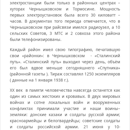
электростанции были только в районных центрах –
хуторах Чернышковском и Тормосине. Мощность
первых электроустановок была всего 30 киловатт –
часов. В документах того периода отмечается, что в
Чернышковском при райсвязи имелся радиоузел, а 10
сельских Советов, 3 МТС и 2 совхоза этого района
были телефонизированы.
Каждый район имел свою типографию, печатавшую
свои «районки»: в Чернышковском - «Сталинский
путь». «Сталинский путь» выходил через день, объём
его был вдвое меньше сегодняшнего «Спутника»
(районной газеты ). Тираж составлял 1250 экземпляров
( данные на 1 января 1938 г.).
ХХ век в памяти человечества навсегда останется как
один из самых жестоких и кровавых. В двух мировых
войнах и сотне локальных войн и вооруженных
конфликтах принимали участие и наши воины–
земляки: донские казаки и солдаты русской армии;
красноармейцы и белогвардейцы; советские солдаты
и солдаты российской армии. 21 июня у 10-