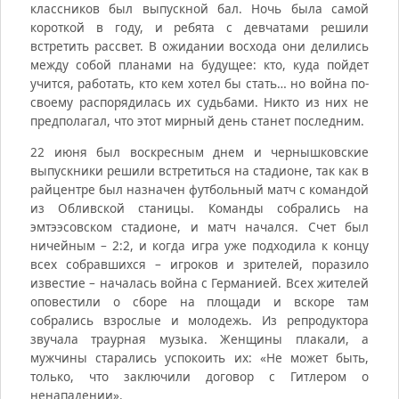
классников был выпускной бал. Ночь была самой
короткой в году, и ребята с девчатами решили
встретить рассвет. В ожидании восхода они делились
между собой планами на будущее: кто, куда пойдет
учится, работать, кто кем хотел бы стать… но война по-
своему распорядилась их судьбами. Никто из них не
предполагал, что этот мирный день станет последним.
22 июня был воскресным днем и чернышковские
выпускники решили встретиться на стадионе, так как в
райцентре был назначен футбольный матч с командой
из Обливской станицы. Команды собрались на
эмтээсовском стадионе, и матч начался. Счет был
ничейным – 2:2, и когда игра уже подходила к концу
всех собравшихся – игроков и зрителей, поразило
известие – началась война с Германией. Всех жителей
оповестили о сборе на площади и вскоре там
собрались взрослые и молодежь. Из репродуктора
звучала траурная музыка. Женщины плакали, а
мужчины старались успокоить их: «Не может быть,
только, что заключили договор с Гитлером о
ненападении».