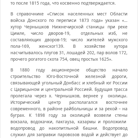
то после 1815 года, что косвенно подтверждается.
В справочнике «Список населенных мест Области
войска Донского по переписи 1873 года» указан «…
хутор Чернышков Нижнечирской станицы при реке
Цимле, число дворов-19, отдельных изб, не
составляющих дворов-19; число жителей мужского
пола-169, женског139. В хозяйстве хутора
насчитывалось плугов 31, лошадей 202, пар волов 172,
прочего рогатого скота 754, овец простых 1625».
В 1880 году акционерное общество начало
строительство Юго-Восточной железной дороги,
связывающей угольный Донбасс и хлебный юг России
с Царицыном и центральной Россией. Будущая трасса
пролегала через х. Чернышков, вернее у околицы.
Исторический центр располагался восточнее
современного, в районе райбольницы и за рекой – на
буграх. К 1898 году за околицей возвели стены
вокзала, водокачки, пакгауза, казармы и проложили
водопровод до накопитльной башни. Водопровод
служил для заправки паровозов водой и действует до