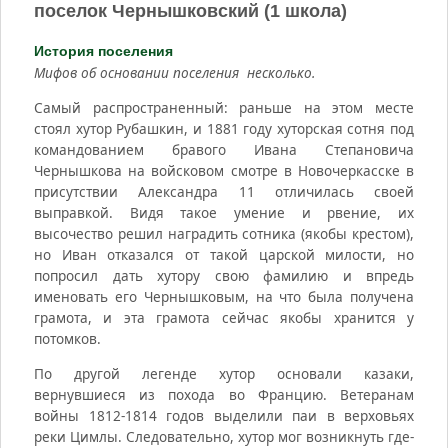
поселок Чернышковский (1 школа)
История поселения
Мифов об основании поселения несколько.
Самый распространенный: раньше на этом месте
стоял хутор Рубашкин, и 1881 году хуторская сотня под
командованием бравого Ивана Степановича
Чернышкова на войсковом смотре в Новочеркасске в
присутствии Александра 11 отличилась своей
выправкой. Видя такое умение и рвение, их
высочество решил наградить сотника (якобы крестом),
но Иван отказался от такой царской милости, но
попросил дать хутору свою фамилию и впредь
именовать его Чернышковым, на что была получена
грамота, и эта грамота сейчас якобы хранится у
потомков.
По другой легенде хутор основали казаки,
вернувшиеся из похода во Францию. Ветеранам
войны 1812-1814 годов выделили паи в верховьях
реки Цимлы. Следовательно, хутор мог возникнуть где-