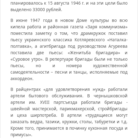
планировалось к 15 августа 1946 г. и на эти цели было
выделено 33000 рублей.
В июне 1947 года в новом Доме культуры во всю
кипела работа и районная газета «Заря коммунизма»
поместила заметку о том, что драмкружок поставил
пьесу украинского классика Котляревского «Наталка-
полтавка», а агитбригада под руководством Агуреева
поставила две пьесы: «Женитьба бригадира» и
«Суровое утро». В репертуаре бригады были не только
пьесы, но и номера художественной
самодеятельности – песни и танцы, исполняемые под
аккордеон.
В райцентрах «для удовлетворения нужд» работали
артели бытового обслуживания. В чернышковской
артели им. XVIII партсъезда работали бригады -
швейной мастерской, парикмахерской, стройбригады
и цеха ширпотреба. В артели «трудящиеся могут
заказать ведра, тазики, кружки, столы, табуретки и т.д.
Кроме того, принимается в починку кухонная посуда и
примусы».