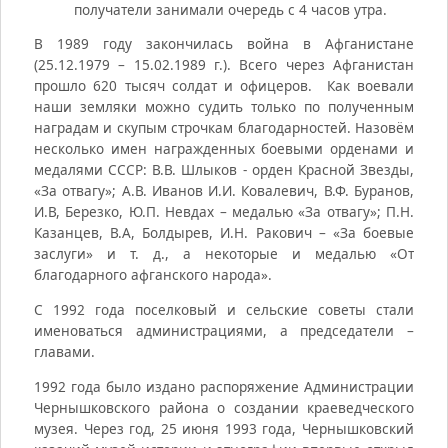
получатели занимали очередь с 4 часов утра.
В 1989 году закончилась война в Афганистане
(25.12.1979 – 15.02.1989 г.). Всего через Афганистан
прошло 620 тысяч солдат и офицеров. Как воевали
наши земляки можно судить только по полученным
наградам и скупым строчкам благодарностей. Назовём
несколько имен награжденных боевыми орденами и
медалями СССР: В.В. Шлыков - орден Красной Звезды,
«За отвагу»; А.В. Иванов И.И. Ковалевич, В.Ф. Буранов,
И.В, Березко, Ю.П. Невдах – медалью «За отвагу»; П.Н.
Казанцев, В.А, Болдырев, И.Н. Ракович – «За боевые
заслуги» и т. д., а некоторые и медалью «От
благодарного афганского народа».
С 1992 года поселковый и сельские советы стали
именоваться администрациями, а председатели –
главами.
1992 года было издано распоряжение Администрации
Чернышковского района о создании краеведческого
музея. Через год, 25 июня 1993 года, Чернышковский