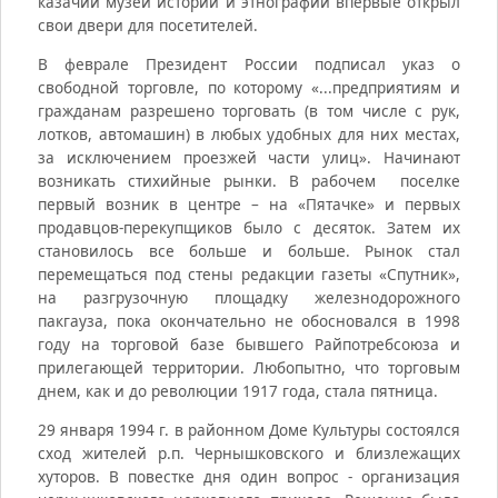
казачий музей истории и этнографии впервые открыл
свои двери для посетителей.
В феврале Президент России подписал указ о
свободной торговле, по которому «...предприятиям и
гражданам разрешено торговать (в том числе с рук,
лотков, автомашин) в любых удобных для них местах,
за исключением проезжей части улиц». Начинают
возникать стихийные рынки. В рабочем поселке
первый возник в центре – на «Пятачке» и первых
продавцов-перекупщиков было с десяток. Затем их
становилось все больше и больше. Рынок стал
перемещаться под стены редакции газеты «Спутник»,
на разгрузочную площадку железнодорожного
пакгауза, пока окончательно не обосновался в 1998
году на торговой базе бывшего Райпотребсоюза и
прилегающей территории. Любопытно, что торговым
днем, как и до революции 1917 года, стала пятница.
29 января 1994 г. в районном Доме Культуры состоялся
сход жителей р.п. Чернышковского и близлежащих
хуторов. В повестке дня один вопрос - организация