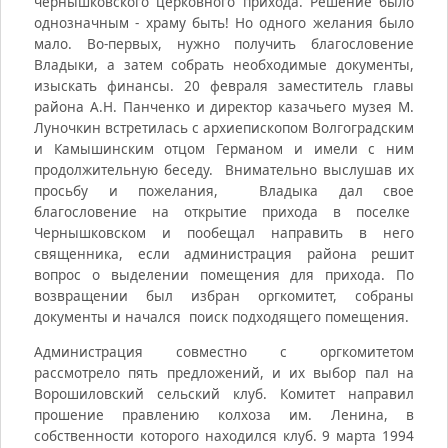
чернышковского церковного прихода. Решение было
однозначным - храму быть! Но одного желания было
мало. Во-первых, нужно получить благословение
Владыки, а затем собрать необходимые документы,
изыскать финансы. 20 февраля заместитель главы
района А.Н. Панченко и директор казачьего музея М.
Луночкин встретилась с архиепископом Волгоградским
и Камышинским отцом Германом и имели с ним
продолжительную беседу. Внимательно выслушав их
просьбу и пожелания, Владыка дал свое
благословение на открытие прихода в поселке
Чернышковском и пообещал направить в него
священника, если администрация района решит
вопрос о выделении помещения для прихода. По
возвращении был избран оргкомитет, собраны
документы и начался поиск подходящего помещения.
Администрация совместно с оргкомитетом
рассмотрело пять предложений, и их выбор пал на
Ворошиловский сельский клуб. Комитет направил
прошение правлению колхоза им. Ленина, в
собственности которого находился клуб. 9 марта 1994