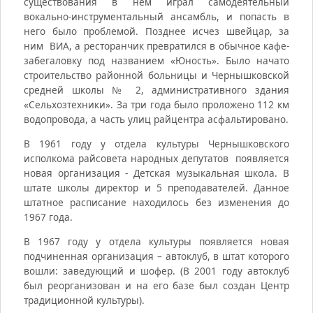
существования в нем играл самодеятельный
вокально-инструментальный ансамбль, и попасть в
него было проблемой. Позднее исчез швейцар, за
ним ВИА, а ресторанчик превратился в обычное кафе-
забегаловку под названием «Юность». Было начато
строительство районной больницы и Чернышковской
средней школы № 2, административного здания
«Сельхозтехники». За три года было проложено 112 км
водопровода, а часть улиц райцентра асфальтировано.
В 1961 году у отдела культуры Чернышковского
исполкома райсовета народных депутатов появляется
новая организация - Детская музыкальная школа. В
штате школы директор и 5 преподавателей. Данное
штатное расписание находилось без изменения до
1967 года.
В 1967 году у отдела культуры появляется новая
подчиненная организация – автоклуб, в штат которого
вошли: заведующий и шофер. (В 2001 году автоклуб
был реорганизован и на его базе был создан Центр
традиционной культуры).