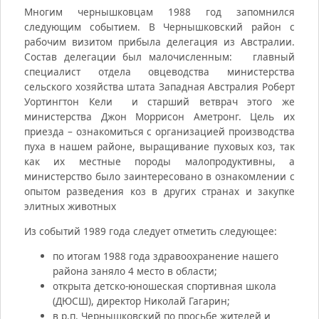
Многим чернышковцам 1988 год запомнился
следующим событием. В Чернышковский район с
рабочим визитом прибыла делегация из Австралии.
Состав делегации был малочисленным: главный
специалист отдела овцеводства министерства
сельского хозяйства штата Западная Австралия Роберт
Уортингтон Кели и старший ветврач этого же
министерства Джон Моррисон Аметронг. Цель их
приезда – ознакомиться с организацией производства
пуха в нашем районе, выращивание пуховых коз, так
как их местные породы малопродуктивны, а
министерство было заинтересовано в ознакомлении с
опытом разведения коз в других странах и закупке
элитных животных
Из событий 1989 года следует отметить следующее:
по итогам 1988 года здравоохранение нашего
района заняло 4 место в области;
открыта детско-юношеская спортивная школа
(ДЮСШ), директор Николай Гагарин;
в р.п. Чернышковский по просьбе жителей и