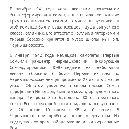
В октябре 1941 года чернышковским военкоматом
была сформирована команда в 300 человек. Многие
прямо со школьной скамьи. В числе выпускников в
этой команде был и Саша Кровцов - душа выпускного
класса, отличник. Его аттестат с круглыми пятерками и
письма бережно хранятся в музее школы №1 р.п.
Чернышковского.
6 января 1942 года немецкие самолеты впервые
бомбили райцентр Чернышковский. Пикирующие
бомбардировщики Ю-87,шедшие на небольшой
высоте, сбросили 6 бомб. Первый выстрел по
Чернышковскому немцы произвели 22 июля в 5 часов
утра. Об этом упомянул в своем письме Семен
Дорофеевич Нечепаев, бывший командир пулеметного
взвода 2-й роты 3-го батальона 88-го стрелкового
полка. Его стрелковой части придали танковую часть
из 26 танков: 10 тяжелых КВ и 16 легких. В
Чернышково они прибыли танковым десантом. На
подступах к хуторам района уже велись арьергардные
бои.