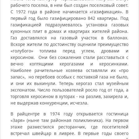
рабочего поселка, в нем был создан поселковый совет.
С 1972 года в районе начинается «газификация». В
первый год было газифицировано 842 квартиры. Под
газификацией подразумевалось установка газовых
кухонных плит в домах и квартирах жителей района.
Газ доставлялся на газовый участок в баллонах.
Вскоре жители по достоинству оценили преимущество
«голубого» топлива перед углем, дровами и
керосином. Они без сожаления стали расставаться с
вечно коптящими керогазами и керосинками.
Наиболее рачительные хозяева оставляли их «про
запас», но перебоев особых с поставкой газа не было,
и они их выкинули. Теперь керогаз стал музейным
экспонатом. Число пользователей росло год от года, а
торговля керосином в хуторах - на разлив, захирела и,
не выдержав конкуренции, исчезла.
В райцентре в 1974 году открывается гостиница
«Заря» (ныне там районная поликлиника). На первом
этаже разместился ресторанчик, где посетителей
встречал швейцар в ливрее. В первые годы своего