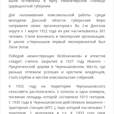
были остпвлены в юрту Нижнечирской станицы
Царицынской губернии.
Для налаживания комсомольской работы среди
молодёжи Донской области губернские бюро
направили своих организаторов.э Во 2-м Донском
округе к 1 марта 1922 года их уже насчитывалось 361
человек. Стали возникать и пионерские организации.
В школе х.Чернышков первый пионервожатый был
Лёня Зотов.
Победой «воинствующих безбожников» и атеистов
следует считать закрытие в 1927 году Иоанно –
Предтеченской церкви в Чернышковском. Место, где
раньше отпевали усопших и крестили младенцев,
стало клубом и местом комсомольских собраний.
К 1932 году на территории Чернышковского
сельсовета располагались 3 колхоза и одна коммуна,
посевная площадь которой составляла 5915 гектаров.
С 1930 года в Чернышковском действовала машинно –
тракторная станция (МТС ), парк которой насчитывал 7
тракторов, 2 молотилки и т.д. К 1933 году парк