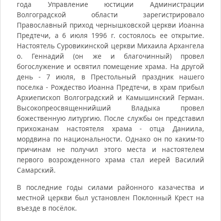
года Управление юстиции Администрации
Волгоградской области зарегистрировало
Православный приход чернышковской церкви Иоанна
Предтечи, а 6 июля 1996 г. состоялось ее открытие.
Настоятель Суровикинской церкви Михаила Архангела
о. Геннадий (он же и благочинный) провел
богослужение и освятил помещение храма. На другой
день - 7 июля, в Престольный праздник нашего
поселка - Рождество Иоанна Предтечи, в храм прибыл
Архиепископ Волгоградский и Камышинский Герман.
Высокопреосвященнийший Владыка провел
божественную литургию. После службы он представил
прихожанам настоятеля храма - отца Даниила,
мордвина по национальности. Однако он по каким-то
причинам не получил этого места и настоятелем
первого возрожденного храма стал иерей Василий
Самарский.
В последние годы силами районного казачества и
местной церкви был установлен Поклонный Крест на
въезде в посёлок.