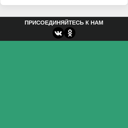
ПРИСОЕДИНЯЙТЕСЬ К НАМ
О нас
Федеральное государственное бюджетное
образовательное учреждение высшего образования
«Волгоградский государственный социально-
педагогический университет»
Контакты
miroznai@vspu.ru
Адрес