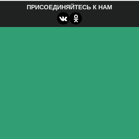
ПРИСОЕДИНЯЙТЕСЬ К НАМ
О нас
Федеральное государственное бюджетное
образовательное учреждение высшего образования
«Волгоградский государственный социально-
педагогический университет»
Контакты
miroznai@vspu.ru
Адрес
400066, г. Волгоград, пр. Ленина, д.27