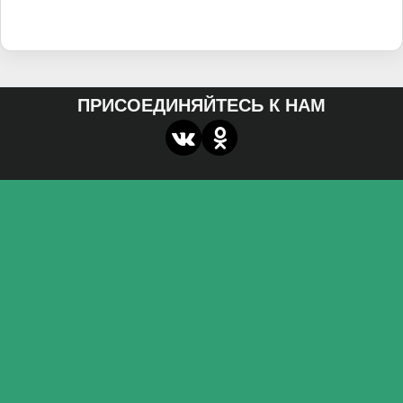
ПРИСОЕДИНЯЙТЕСЬ К НАМ
О нас
Федеральное государственное бюджетное
образовательное учреждение высшего образования
«Волгоградский государственный социально-
педагогический университет»
Контакты
miroznai@vspu.ru