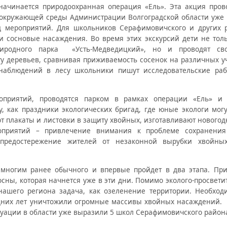
начинается природоохранная операция «Ель». Эта акция пров
окружающей среды Администрации Волгоградской области уже ш
 мероприятий. Для школьников Серафимовичского и других 
и сосновые насаждения. Во время этих экскурсий дети не толь
риродного парка «Усть-Медведицкий», но и проводят св
у деревьев, сравнивая приживаемость сосенок на различных у
наблюдений в лесу школьники пишут исследовательские раб
оприятий, проводятся парком в рамках операции «Ель» и р
у, как праздники экологических бригад, где юные экологи мог
т плакаты и листовки в защиту хвойных, изготавливают нового
оприятий – привлечение внимания к проблеме сохранения
предостережение жителей от незаконной вырубки хвойны
емногим ранее обычного и впервые пройдет в два этапа. П
сны, которая начнется уже в эти дни. Помимо эколого-просвети
 нашего региона задача, как озеленение территории. Необхо
едних лет уничтожили огромные массивы хвойных насаждений.
туации в области уже выразили 5 школ Серафимовичского район