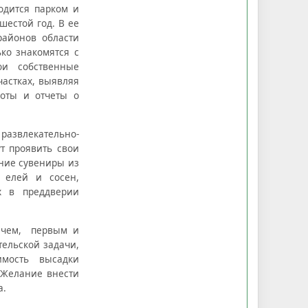
одится парком и
естой год. В ее
районов области
ко знакомятся с
ои собственные
частках, выявляя
оты и отчеты о
азвлекательно-
ут проявить свои
дние сувениры из
 елей и сосен,
х в преддверии
ричем, первым и
тельской задачи,
димость высадки
 Желание внести
а.