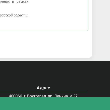
анных в рамках
радской области.
Адрес
400066, г. Волгоград, пр. Ленина, д.27