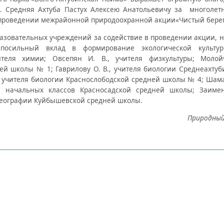
п. Средняя Ахтуба Пастух Алексею Анатольевичу за многолет
 проведении межрайонной природоохранной акции
«
Чистый берег
разовательных учреждений за содействие в проведении акции, 
посильный вклад в формирование экологической культур
теля химии; Овсепян И. В., учителя физкультуры; Молой
ей школы № 1; Гаврилову О. В., учителя биологии Среднеахту
., учителя биологии Краснослободской средней школы № 4; Шама
я начальных классов Красносадской средней школы; Заимен
 географии Куйбышевской средней школы.
Природный