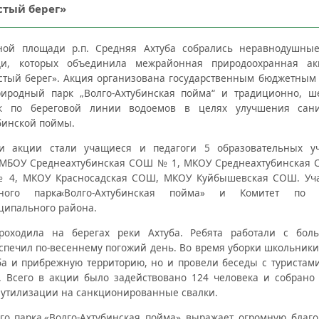
стый берег»
ной площади р.п. Средняя Ахтуба собрались неравнодушны
и, которых объединила межрайонная природоохранная ак
стый берег». Акция организована государственным бюджетным
иродный парк „Волго-Ахтубинская пойма“ и традиционно, ш
к по береговой линии водоемов в целях улучшения санит
бинской поймы.
и акции стали учащиеся и педагоги 5 образовательных уч
 МБОУ Среднеахтубинская СОШ № 1, МКОУ Среднеахтубинская С
 4, МКОУ Красносадская СОШ, МКОУ Куйбышевская СОШ. Уча
ного парка
«
Волго-Ахтубинская пойма» и Комитет по 
ципального района.
роходила на берегах реки Ахтуба. Ребята работали с бо
спечил по-весеннему погожий день. Во время уборки школьники
ба и прибрежную территорию, но и провели беседы с туриста
. Всего в акции было задействовано 124 человека и собрано
 утилизации на санкционированные свалки.
го парка
«
Волго-Ахтубинская пойма» выражает огромную благ