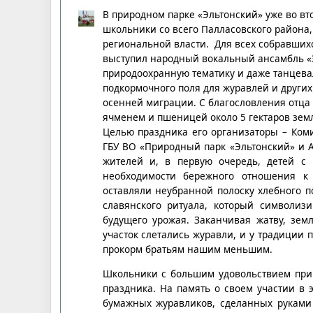
В природном парке «Эльтонский» уже во вт
школьники со всего Палласовского района,
региональной власти. Для всех собравших
выступил народный вокальный ансамбль «З
природоохранную тематику и даже танцева
подкормочного поля для журавлей и других
осенней миграции. С благословления отца 
ячменем и пшеницей около 5 гектаров зем
Целью праздника его организаторы – Ком
ГБУ ВО «Природный парк «Эльтонский» и 
жителей и, в первую очередь, детей с
необходимости бережного отношения к 
оставляли неубранной полоску хлебного п
славянского ритуала, который символи
будущего урожая. Заканчивая жатву, зем
участок слетались журавли, и у традиции 
прокорм братьям нашим меньшим.
Школьники с большим удовольствием прин
праздника. На память о своем участии в 
бумажных журавликов, сделанных руками 