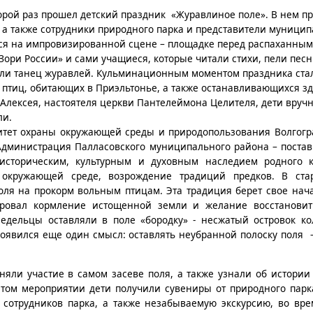
орой раз прошел детский праздник «Журавлиное поле». В нем п
 а также сотрудники природного парка и представители муници
ся на импровизированной сцене – площадке перед распаханным
ори России» и сами учащиеся, которые читали стихи, пели песн
ли танец журавлей. Кульминационным моментом праздника стал
 птиц, обитающих в Приэльтонье, а также останавливающихся зд
Алексея, настоятеля церкви Пантелеймона Целителя, дети вруч
ли.
итет охраны окружающей среды и природопользования Волгогра
Администрация Палласовского муниципального района – постав
 историческим, культурным и духовным наследием родного 
окружающей среде, возрождение традиций предков. В ста
оля на прокорм вольным птицам. Эта традиция берет свое нач
зировал кормление истощенной земли и желание восстанови
ледельцы оставляли в поле «бородку» - несжатый островок ко
появился еще один смысл: оставлять неубранной полоску поля –
яли участие в самом засеве поля, а также узнали об истории
этом мероприятии дети получили сувениры от природного парк
сотрудников парка, а также незабываемую экскурсию, во вре