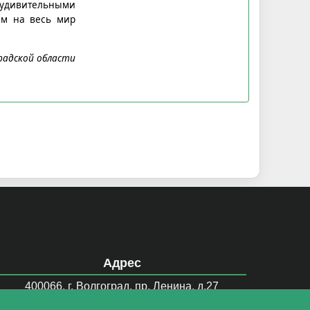
с удивительными
ым на весь мир
радской области
Адрес
400066, г. Волгоград, пр. Ленина, д.27