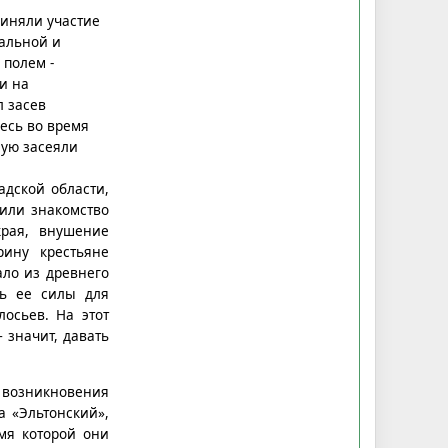
риняли участие
пальной и
 полем -
и на
 засев
есь во время
ную засеяли
дской области,
или знакомство
края, внушение
рину крестьяне
ало из древнего
ть ее силы для
лосьев. На этот
 значит, давать
 возникновения
а «Эльтонский»,
мя которой они