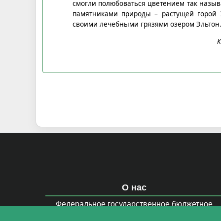
смогли полюбоваться цветением так назыв
памятниками природы – растущей горой
своими лечебными грязями озером Эльтон
К
О нас
Федеральное государственное бюджетное
образовательное учреждение высшего