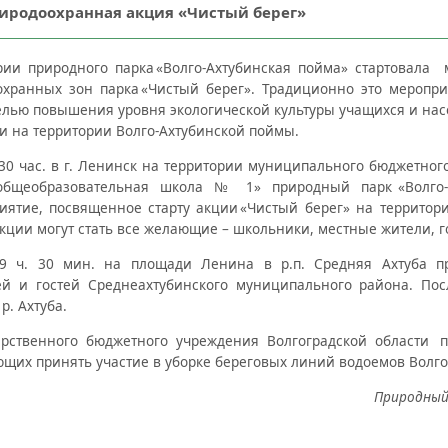
иродоохранная акция «Чистый берег»
рии природного парка
«
Волго-Ахтубинская пойма» стартовала
оохранных зон парка
«
Чистый берег». Традиционно это меропри
елью повышения уровня экологической культуры учащихся и нас
и на территории Волго-Ахтубинской поймы.
4.30 час. в г. Ленинск на территории муниципального бюджетно
 общеобразовательная школа № 1» природный парк
«
Волго
иятие, посвященное старту акции
«
Чистый берег» на территор
кции могут стать все желающие – школьники, местные жители, г
 9 ч. 30 мин. на площади Ленина в р.п. Средняя Ахтуба п
й и гостей Среднеахтубинского муниципального района. Пос
р. Ахтуба.
рственного бюджетного учреждения Волгоградской области
щих принять участие в уборке береговых линий водоемов Волго
Природный 