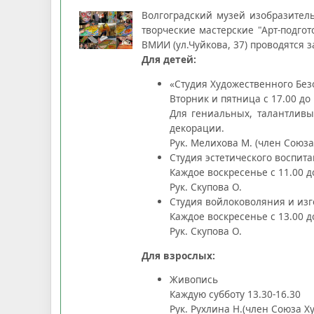
Волгоградский музей изобразител
творческие мастерские "Арт-подго
ВМИИ (ул.Чуйкова, 37) проводятся
Для детей:
«Студия Художественного Без
Вторник и пятница с 17.00 до 
Для гениальных, талантливы
декорации.
Рук. Мелихова М. (член Союз
Студия эстетического воспит
Каждое воскресенье с 11.00 д
Рук. Скупова О.
Студия войлоковоляния и изг
Каждое воскресенье с 13.00 д
Рук. Скупова О.
Для взрослых:
Живопись
Каждую субботу 13.30-16.30
Рук. Рухлина Н.(член Союза Х