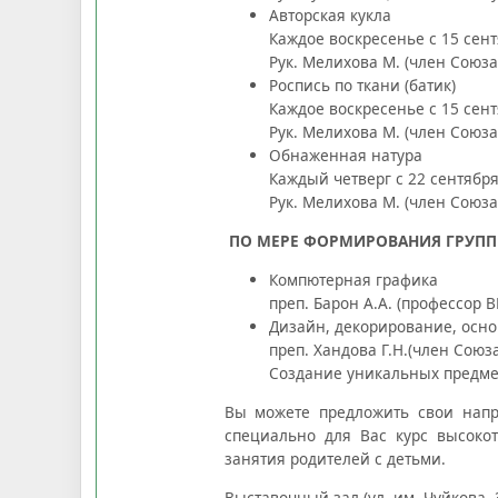
Авторская кукла
Каждое воскресенье с 15 сент
Рук. Мелихова М. (член Союз
Роспись по ткани (батик)
Каждое воскресенье с 15 сент
Рук. Мелихова М. (член Союз
Обнаженная натура
Каждый четверг с 22 сентября
Рук. Мелихова М. (член Союз
ПО МЕРЕ ФОРМИРОВАНИЯ ГРУПП
Компютерная графика
преп. Барон А.А. (профессор В
Дизайн, декорирование, осн
преп. Хандова Г.Н.(член Союз
Создание уникальных предмет
Вы можете предложить свои напр
специально для Вас курс высоко
занятия родителей с детьми.
Выставочный зал (ул. им. Чуйкова, 3