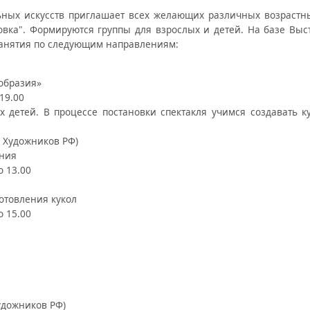
ьных искусств приглашает всех желающих различных возрастн
товка". Формируются группы для взрослых и детей. На базе Выс
 занятия по следующим направлениям:
образия»
19.00
х детей. В процессе постановки спектакля учимся создавать к
а Художников РФ)
ания
о 13.00
отовления кукол
о 15.00
удожников РФ)