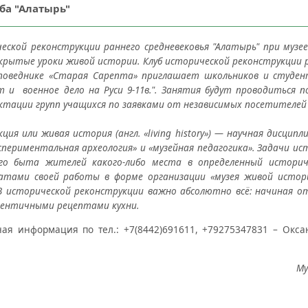
ба "Алатырь"
еской реконструкции раннего средневековья "Алатырь" при музе
ытые уроки живой истории. Клуб исторической реконструкции р
аповеднике «Старая Сарепта» приглашает школьников и студе
т и военное дело на Руси 9-11в.". Занятия будут проводиться
ектации групп учащихся по заявками от независимых посетителей
ия или живая история (англ. «living history») — научная дисципл
кспериментальная археология» и «музейная педагогика». Задачи и
ого быта жителей какого-либо места в определенный историч
атами своей работы в форме организации «музея живой истор
В исторической реконструкции важно абсолютно всё: начиная о
тентичными рецептами кухни.
ая информация по тел.: +7(8442)691611, +79275347831 – Окс
Му