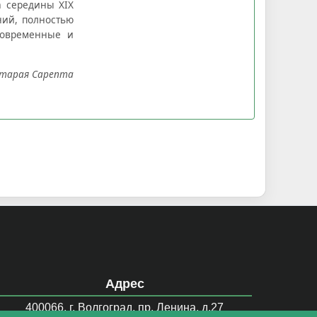
 середины XIX
ний, полностью
современные и
Старая Сарепта
Адрес
400066, г. Волгоград, пр. Ленина, д.27