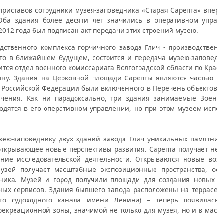
 приставов сотрудники музея-заповедника «Старая Сарепта» впе
Оба здания более десяти лет значились в оперативном упра
2012 года был подписан акт передачи этих строений музею.
дственного комплекса горчичного завода Глич - производстве
то в ближайшем будущем, состоится и передача музею-запове
ится отдел военного комиссариата Волгоградской области по Кр
йону. Здания на Церковной площади Сарепты являются частью 
та Российской Федерации были включенного в Перечень объектов
ачения. Как ни парадоксально, три здания занимаемые Воен
одятся в его оперативном управлении, но при этом музеем исп
зею-заповеднику двух зданий завода Глич уникальных памятн
 открывающее новые перспективы развития. Сарепта получает н
ние исследовательской деятельности. Открываются новые во
узей получает масштабные экспозиционные пространства, ос
дника. Музей и город получили площади для создания новых
йных сервисов. Здания бывшего завода расположены на террасе
ого судоходного канала имени Ленина) – теперь появилас
 рекреационной зоны, значимой не только для музея, но и в мас