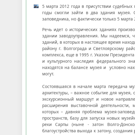
5 марта 2012 года в присутствии судебных
годы смогли зайти в два здания музея. 
заповедника, но фактически только 5 марта 
Речь идет о исторических зданиях произво
здании заводоуправления. Мы надеемся, ч
зданий, в которых в настоящее время наход
району г. Волгограда и Светлоярскому ра
комплекса, еще в 1995 г. Указом Президен
и культурного наследия федерального зн
находятся на балансе музея и условно нах
могут.
Состоявшаяся в начале марта передача му
архитектуры, – важное событие для музея,
экскурсионный маршрут и новое направле
расширения выставочной деятельности, м
которых – давняя проблема музея-запове
пространств, базу для запуска новых музе
реки Сарпы (ныне - затон Волго-Донск
благоустройства выхода к затону, создания