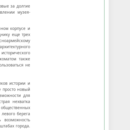
рвые за долгие
влении музея-
нном корпусе и
днику еще трех
асноармейскому
архитектурного
 исторического
коматом также
ользоваться не
иков истории и
е просто новый
зможности для
трая нехватка
 общественных
 левого берега
ь возможность
штабах города.