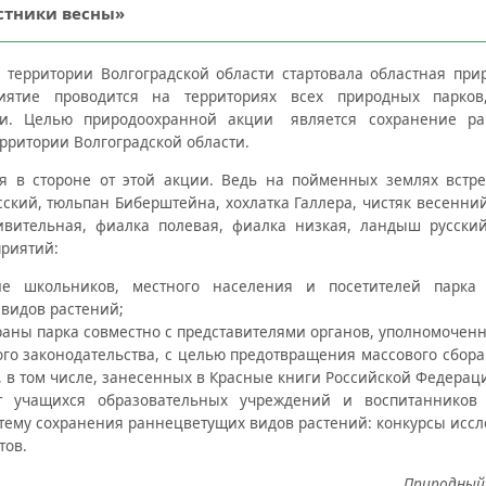
стники весны»
а территории Волгоградской области стартовала областная пр
иятие проводится на территориях всех природных парков
ти. Целью природоохранной акции
является сохранение ра
рритории Волгоградской области.
я в стороне от этой акции. Ведь на пойменных землях встр
сский, тюльпан Биберштейна, хохлатка Галлера, чистяк весенний
ивительная, фиалка полевая, фиалка низкая, ландыш русски
приятий:
е школьников, местного населения и посетителей парка
видов растений;
раны парка совместно с представителями органов, уполномочен
го законодательства, с целью предотвращения массового сбор
, в том числе, занесенных в Красные книги Российской Федераци
т учащихся образовательных учреждений и воспитанников
тему сохранения раннецветущих видов растений: конкурсы иссле
тов.
Природный 