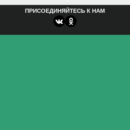
ПРИСОЕДИНЯЙТЕСЬ К НАМ
О нас
Федеральное государственное бюджетное
образовательное учреждение высшего образования
«Волгоградский государственный социально-
педагогический университет»
Контакты
miroznai@vspu.ru
Адрес
400066, г. Волгоград, пр. Ленина, д.27