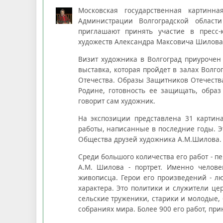
Московская государственная картинн
Администрации Волгоградской област
приглашают принять участие в пресс-
художеств Александра Максовича Шилова
Визит художника в Волгоград приурочен
выставка, которая пройдет в залах Волго
Отечества. Образы Защитников Отечества
Родине, готовность ее защищать, образ
говорит сам художник.
На экспозиции представлена 31 картина
работы, написанные в последние годы. 
Общества друзей художника А.М.Шилова.
Среди большого количества его работ - 
А.М. Шилова - портрет. Именно челове
живописца. Герои его произведений - лю
характера. Это политики и служители це
сельские труженики, старики и молодые
собраниях мира. Более 900 его работ, при