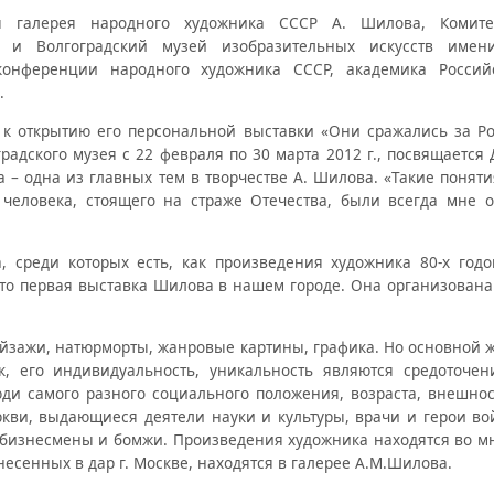
ая галерея народного художника СССР А. Шилова, Комите
и и Волгоградский музей изобразительных искусств имен
конференции народного художника СССР, академика Россий
.
 к открытию его персональной выставки «Они сражались за Ро
градского музея с 22 февраля по 30 марта 2012 г., посвящаетс
 – одна из главных тем в творчестве А. Шилова. «Такие поняти
 человека, стоящего на страже Отечества, были всегда мне о
, среди которых есть, как произведения художника 80-х годо
Это первая выставка Шилова в нашем городе. Она организована
пейзажи, натюрморты, жанровые картины, графика. Но основной 
к, его индивидуальность, уникальность являются средоточен
ди самого разного социального положения, возраста, внешност
ркви, выдающиеся деятели науки и культуры, врачи и герои во
, бизнесмены и бомжи. Произведения художника находятся во м
несенных в дар г. Москве, находятся в галерее А.М.Шилова.