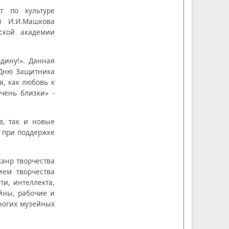
т по культуре
и И.И.Машкова
ской академии
дину!». Данная
я Дню Защитника
я, как любовь к
чень близки» -
в, так и новые
 при поддержке
жанр творчества
ием творчества
и, интеллекта,
йны, рабочие и
ногих музейных