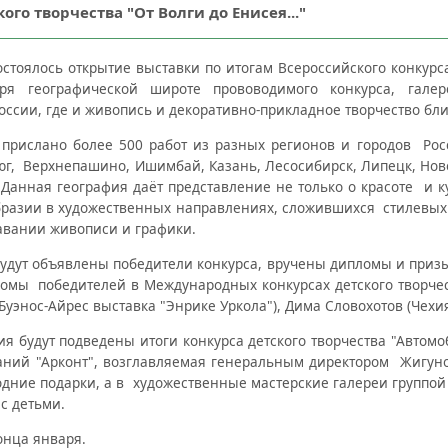
го творчества "От Волги до Енисея..."
остоялось открытие выставки по итогам Всероссийского конкурса
даря географической широте прововодимого конкурса, гале
ссии, где и живопись и декоративно-прикладное творчество бли
 прислано более 500 работ из разных регионов и городов Ро
юг, Верхнепашино, Ишимбай, Казань, Лесосибирск, Липецк, Нов
. Данная география даёт представление не только о красоте и
бразии в художественных направлениях, сложившихся стилевых
авании живописи и графики.
удут объявлены победители конкурса, вручены дипломы и призы
омы победителей в Международных конкурсах детского творчес
Буэнос-Айрес выставка "Энрике Уркола"), Дима Словохотов (Чехия
ия будут подведены итоги конкурса детского творчества "Автомо
аний "Арконт", возглавляемая генеральным директором Жигу
одние подарки, а в художественные мастерские галереи группой
с детьми.
онца января.