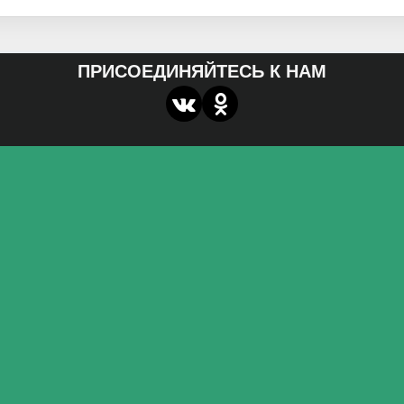
ПРИСОЕДИНЯЙТЕСЬ К НАМ
О нас
Федеральное государственное бюджетное
образовательное учреждение высшего образования
«Волгоградский государственный социально-
педагогический университет»
Контакты
miroznai@vspu.ru
Адрес