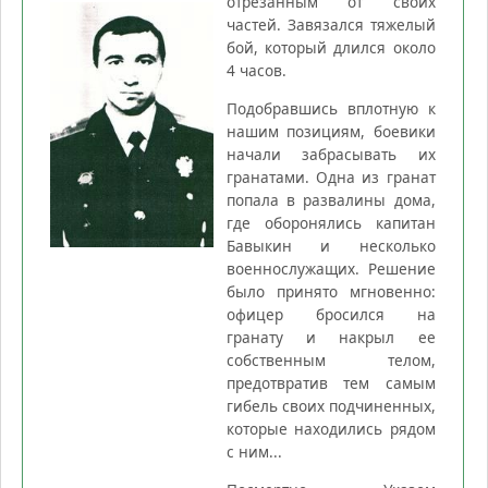
отрезанным от своих
частей. Завязался тяжелый
бой, который длился около
4 часов.
Подобравшись вплотную к
нашим позициям, боевики
начали забрасывать их
гранатами. Одна из гранат
попала в развалины дома,
где оборонялись капитан
Бавыкин и несколько
военнослужащих. Решение
было принято мгновенно:
офицер бросился на
гранату и накрыл ее
собственным телом,
предотвратив тем самым
гибель своих подчиненных,
которые находились рядом
с ним...