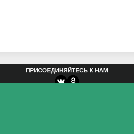
ПРИСОЕДИНЯЙТЕСЬ К НАМ
О нас
Федеральное государственное бюджетное
образовательное учреждение высшего образования
«Волгоградский государственный социально-
педагогический университет»