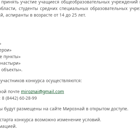
т принять участие учащиеся общеобразовательных учреждений 
области, студенты средних специальных образовательных уч
, аспиранты в возрасте от 14 до 25 лет.
»
герои»
е пункты»
онастыри»
 объекты».
 участников конкурса осуществляются:
ной почте
miroznai@gmail.com
 8 (8442) 60-28-99
ы будут размещены на сайте Мирознай в открытом доступе.
старта конкурса возможно изменение условий.
мацией.