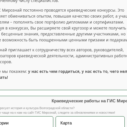
иченному числу специалистов.
 Мирознай постоянно проводятся краеведческие конкурсы. Это
яет обмениваться опытом, повышая качество своих работ, а уч
елям – пополнять свое портфолио дипломами и сертификатами.
уя в конкурсах, Вы расширяете свой кругозор и можете получить
о бесценные знания, предоставленные другими участниками, но 
е возможность быть поощренными ценными призами и подарка
ай приглашает к сотрудничеству всех авторов, руководителей,
изаторов краеведческой деятельности, административных работ
соров.
е мы покажем:
у нас есть чем гордиться, у нас есть то, чего не
ать!
Краеведческие работы на ГИС Мир
ресует история и культура Волгоградской области?
 чаще на к нам на сайт ГИС Мирознай, следите за обновлениями и новостями!
ории
Карта