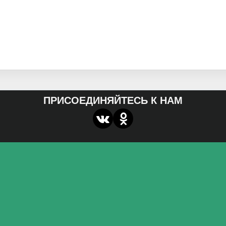
ПРИСОЕДИНЯЙТЕСЬ К НАМ
О нас
Федеральное государственное бюджетное
образовательное учреждение высшего образования
«Волгоградский государственный социально-
педагогический университет»