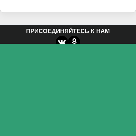
ПРИСОЕДИНЯЙТЕСЬ К НАМ
О нас
Федеральное государственное бюджетное
образовательное учреждение высшего образования
«Волгоградский государственный социально-
педагогический университет»
Контакты
miroznai@vspu.ru